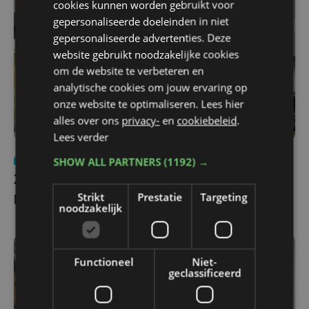
cookies kunnen worden gebruikt voor
gepersonaliseerde doeleinden in niet
gepersonaliseerde advertenties. Deze
website gebruikt noodzakelijke cookies
om de website te verbeteren en
analytische cookies om jouw ervaring op
onze website te optimaliseren. Lees hier
alles over ons
privacy-
en
cookiebeleid
.
Lees verder
Justitie
di 19 november 2024 | 14:31
SHOW ALL PARTNERS
(1192) →
Zorgcentrum na Seksueel Geweld ontvangt
Strikt
Prestatie
Targeting
kwart meer slachtoffers, ook van 'spiking'
noodzakelijk
Functioneel
Niet-
geclassificeerd