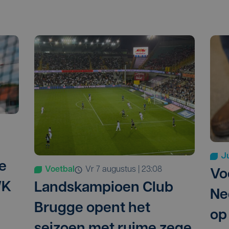
Ju
le
Voetbal
vr 7 augustus | 23:08
Vo
WK
Landskampioen Club
Ne
Brugge opent het
op