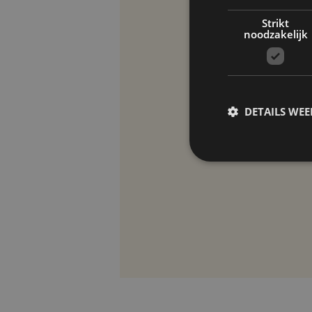
Strikt
noodzakelijk
DETAILS WE