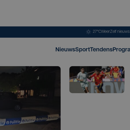
27°C
Weer
Zelf nieuw
Nieuws
Sport
Tendens
Progr