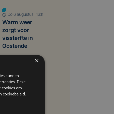
do 6 augustus | 16:11
Warm weer
zorgt voor
vissterfte in
Oostende
×
kies kunnen
ertenties. Deze
he cookies om
n
cookiebeleid
.
ma 3 augustus | 15:11
Vrijwilligers