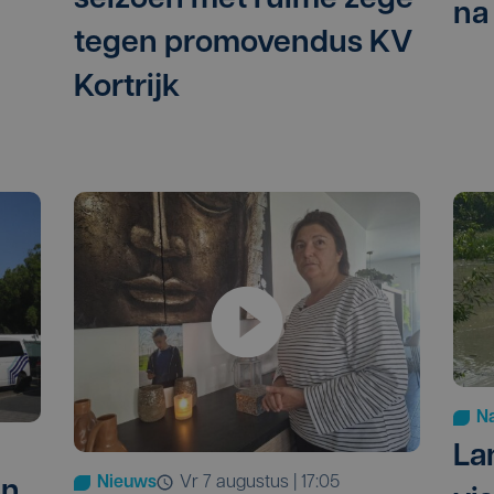
seizoen met ruime zege
na
tegen promovendus KV
Kortrijk
Na
La
Nieuws
vr 7 augustus | 17:05
en