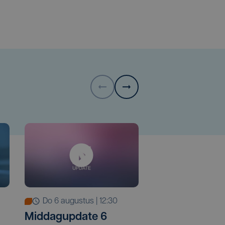
do 6 augustus | 12:30
wo 5 augustus
Middagupdate 6
Nieuws Focus