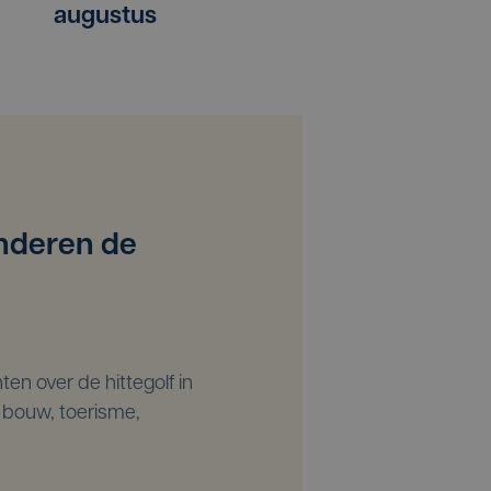
augustus
WTV: 5 augus
anderen de
ten over de hittegolf in
 bouw, toerisme,