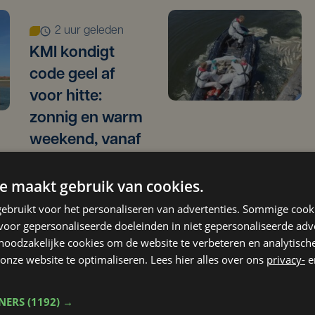
2 uur geleden
KMI kondigt
code geel af
voor hitte:
zonnig en warm
weekend, vanaf
woensdag
opnieuw
e maakt gebruik van cookies.
tropisch
ebruikt voor het personaliseren van advertenties. Sommige coo
oor gepersonaliseerde doeleinden in niet gepersonaliseerde adv
 noodzakelijke cookies om de website te verbeteren en analytisc
onze website te optimaliseren. Lees hier alles over ons
privacy-
e
ma 3 augustus | 17:15
TNERS
(1192) →
Droogte treft