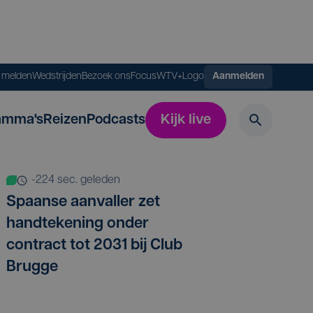
s melden
Wedstrijden
Bezoek ons
FocusWTV+
Logo
Aanmelden
amma's
Reizen
Podcasts
Kijk live
-224 sec. geleden
Spaanse aanvaller zet
handtekening onder
contract tot 2031 bij Club
Brugge