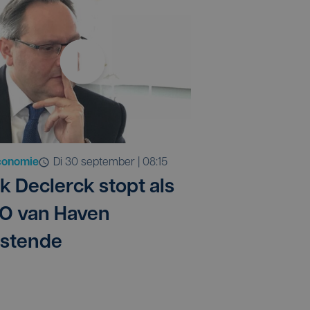
conomie
di 30 september | 08:15
rk Declerck stopt als
O van Haven
stende