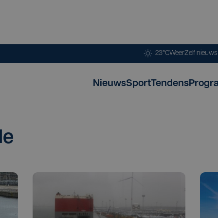
23°C
Weer
Zelf nieuw
Nieuws
Sport
Tendens
Progr
de