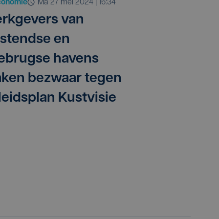
conomie
ma 27 mei 2024 | 16:34
rkgevers van
stendse en
ebrugse havens
ken bezwaar tegen
leidsplan Kustvisie