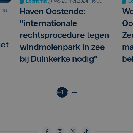
Economie
wo 29 mei 2024 | 15:09
E
Haven Oostende:
We
1:18
"internationale
Oo
rechtsprocedure tegen
Ze
iet
windmolenpark in zee
ma
bij Duinkerke nodig"
be
…
1
2
3