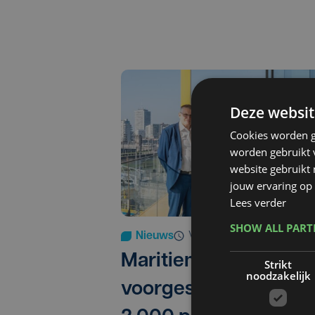
Deze websit
Cookies worden g
worden gebruikt v
website gebruikt
jouw ervaring op 
Lees verder
SHOW ALL PAR
Nieuws
vr 14 februari 2025 | 14:5
Maritieme Canon
Strikt
noodzakelijk
voorgesteld: meer d