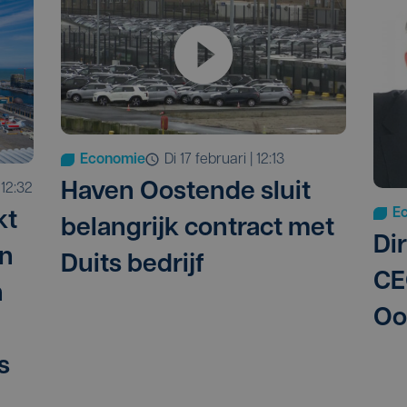
Economie
di 17 februari | 12:13
Haven Oostende sluit
| 12:32
E
kt
belangrijk contract met
Di
en
Duits bedrijf
CE
n
Oo
s