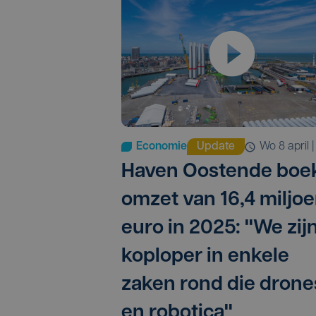
Economie
Update
wo 8 april 
Haven Oostende boe
omzet van 16,4 miljo
euro in 2025: "We zij
koploper in enkele
zaken rond die drone
en robotica"