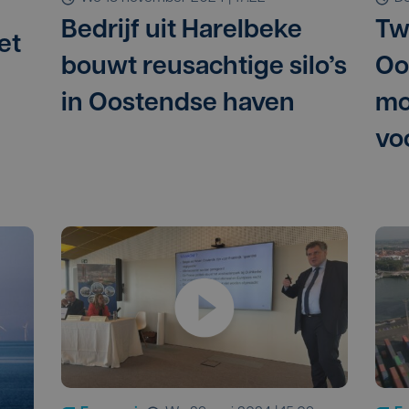
Bedrijf uit Harelbeke
Tw
et
bouwt reusachtige silo’s
Oo
in Oostendse haven
mo
vo