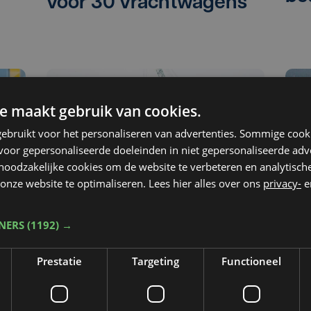
voor 30 vrachtwagens
e maakt gebruik van cookies.
ebruikt voor het personaliseren van advertenties. Sommige coo
oor gepersonaliseerde doeleinden in niet gepersonaliseerde adv
 noodzakelijke cookies om de website te verbeteren en analytisc
onze website te optimaliseren. Lees hier alles over ons
privacy-
e
TNERS
(1192) →
8
Economie
ma 10 februari 2025 | 16:16
E
Eeuwenoude nautische
Ba
Prestatie
Targeting
Functioneel
an
commissie wordt nieuw
bre