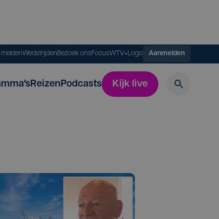
s melden
Wedstrijden
Bezoek ons
FocusWTV+
Logo
Aanmelden
amma's
Reizen
Podcasts
Kijk live