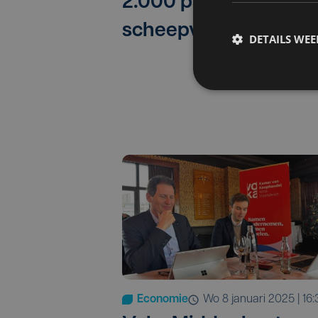
2.000 pagina's over z
scheepvaart en have
DETAILS WE
Economie
wo 8 januari 2025 | 16