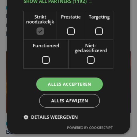
SHOW ALL PARTNERS
(1192) →
Nieuws
do 12 maart | 07:59
Strikt
Prestatie
Targeting
Nog geen uitspraak over nieuw onderzoek
noodzakelijk
naar onopzettelijke brandstichting door
Barça-fans
Functioneel
Niet-
geclassificeerd
ALLES ACCEPTEREN
ALLES AFWIJZEN
DETAILS WEERGEVEN
Justitie
do 5 maart | 15:32
POWERED BY COOKIESCRIPT
Barcelona-fan riskeert drie maanden cel