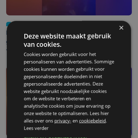
Mobiliteit
vr 13 maart | 08:06
×
Brugse burgemeester verbaasd dat De Lijn
Deze website maakt gebruik
geen supportersbussen meer wil inleggen
van cookies.
voor Europese wedstrijden
Cookies worden gebruikt voor het
personaliseren van advertenties. Sommige
cookies kunnen worden gebruikt voor
gepersonaliseerde doeleinden in niet
gepersonaliseerde advertenties. Deze
website gebruikt noodzakelijke cookies
om de website te verbeteren en
analytische cookies om jouw ervaring op
onze website te optimaliseren. Lees hier
alles over ons
privacy-
en
cookiebeleid
.
Lees verder