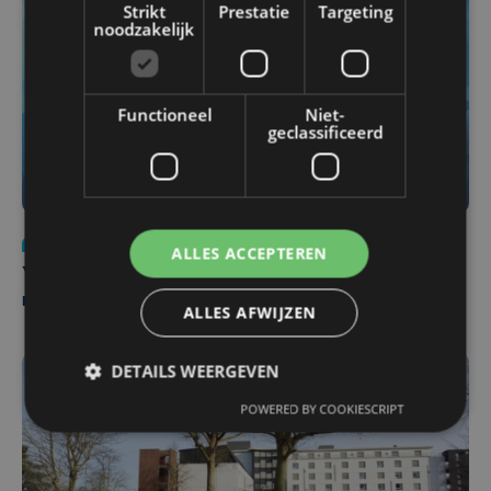
Strikt
Prestatie
Targeting
noodzakelijk
Functioneel
Niet-
geclassificeerd
Nieuws
do 6 augustus | 21:30
ALLES ACCEPTEREN
Yaro (19), slachtoffer van vechtpartij, is na
maandenlange coma overleden
ALLES AFWIJZEN
DETAILS WEERGEVEN
POWERED BY COOKIESCRIPT