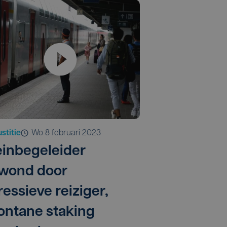
stitie
wo 8 februari 2023
einbegeleider
wond door
ressieve reiziger,
ontane staking