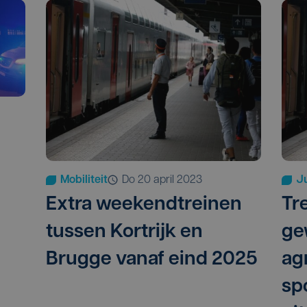
Mobiliteit
do 20 april 2023
Ju
Extra weekendtreinen
Tr
tussen Kortrijk en
ge
Brugge vanaf eind 2025
ag
sp