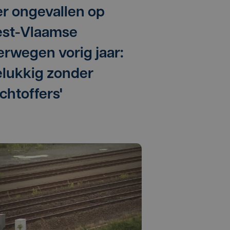
er ongevallen op
st-Vlaamse
erwegen vorig jaar:
elukkig zonder
chtoffers'