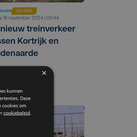
ieuws
Update
ma 18 november 2024 | 09:44
nieuw treinverkeer
ssen Kortrijk en
denaarde
×
kies kunnen
ertenties. Deze
he cookies om
n
cookiebeleid
.