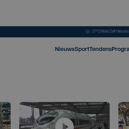
27°C
Weer
Zelf nieuw
Nieuws
Sport
Tendens
Progr