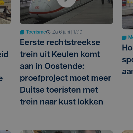
Toerisme
za 6 juni | 17:19
Mo
Eerste rechtstreekse
Ho
trein uit Keulen komt
eid
sp
aan in Oostende:
aa
proefproject moet meer
e
Duitse toeristen met
trein naar kust lokken