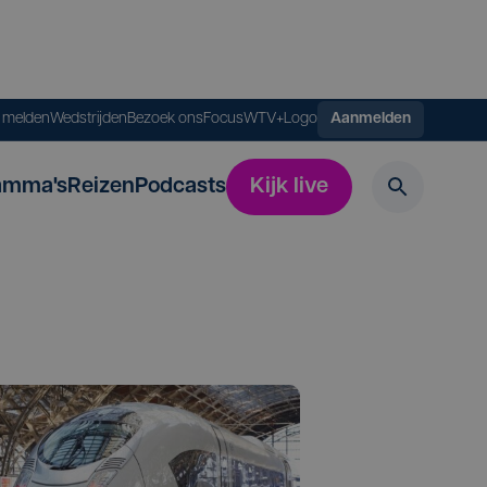
s melden
Wedstrijden
Bezoek ons
FocusWTV+
Logo
Aanmelden
amma's
Reizen
Podcasts
Kijk live