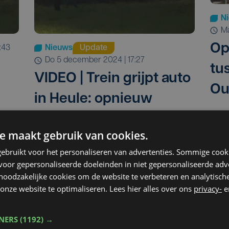
N
Op
:43
Nieuws
Update
do 5 december 2024 | 17:27
tu
VIDEO | Trein grijpt auto
Ou
in Heule: opnieuw
treinverkeer op 1 spoor
e maakt gebruik van cookies.
ebruikt voor het personaliseren van advertenties. Sommige coo
oor gepersonaliseerde doeleinden in niet gepersonaliseerde adv
 noodzakelijke cookies om de website te verbeteren en analytisc
onze website te optimaliseren. Lees hier alles over ons
privacy-
e
TNERS
(1192) →