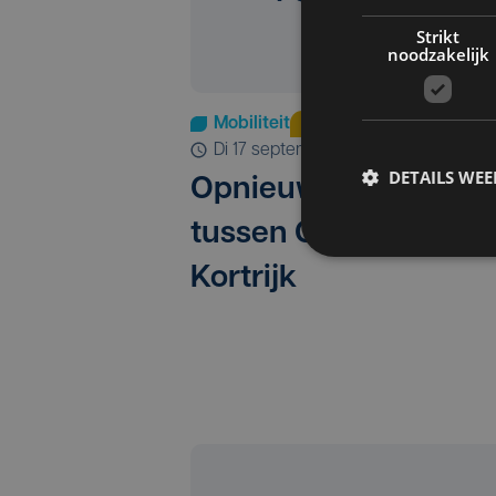
Strikt
noodzakelijk
Mobiliteit
Update
di 17 september 2024 | 10:44
DETAILS WE
Opnieuw treinverkee
tussen Oudenaarde 
Kortrijk