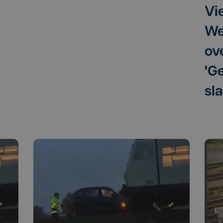
Vi
We
ov
'G
sla