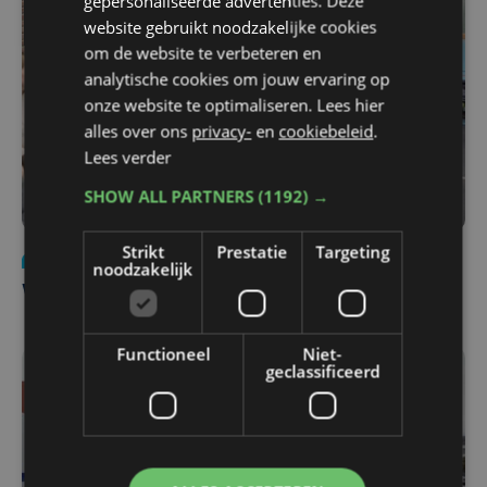
gepersonaliseerde advertenties. Deze
website gebruikt noodzakelijke cookies
om de website te verbeteren en
analytische cookies om jouw ervaring op
onze website te optimaliseren. Lees hier
alles over ons
privacy-
en
cookiebeleid
.
Lees verder
SHOW ALL PARTNERS
(1192) →
Strikt
Prestatie
Targeting
Politiek
zo 13 oktober 2024 | 13:05
noodzakelijk
Wie kan Dirk De fauw wat doen in Brugge?
Functioneel
Niet-
geclassificeerd