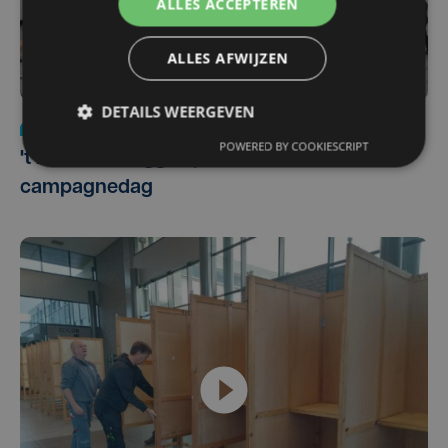
ALLES ACCEPTEREN
ALLES AFWIJZEN
DETAILS WEERGEVEN
Politiek
za 12 oktober 2024 | 14:15
POWERED BY COOKIESCRIPT
't Zand in Brugge speelveld voor laatste
campagnedag