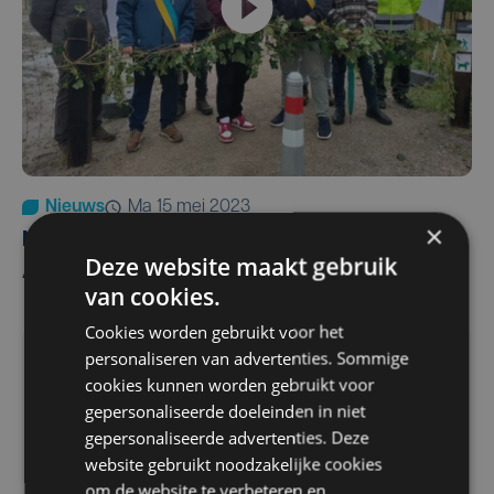
Nieuws
ma 15 mei 2023
×
Nieuw stuk natuurdomein geopend in
Deze website maakt gebruik
Atlantikwall Raversyde
van cookies.
Cookies worden gebruikt voor het
personaliseren van advertenties. Sommige
cookies kunnen worden gebruikt voor
gepersonaliseerde doeleinden in niet
gepersonaliseerde advertenties. Deze
website gebruikt noodzakelijke cookies
om de website te verbeteren en