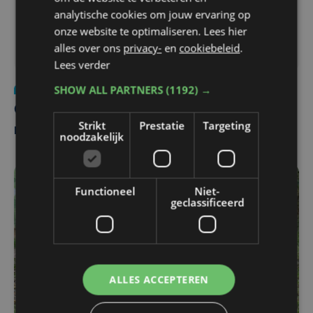
analytische cookies om jouw ervaring op
onze website te optimaliseren. Lees hier
alles over ons
privacy-
en
cookiebeleid
.
Lees verder
SHOW ALL PARTNERS
(1192) →
Toerisme
wo 19 april 2023
Gaverbeek in De Gavers binnenkort 130
Strikt
Prestatie
Targeting
meter langer
noodzakelijk
Functioneel
Niet-
geclassificeerd
ALLES ACCEPTEREN