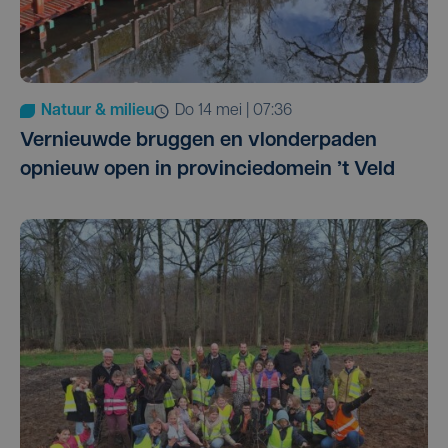
Natuur & milieu
do 14 mei | 07:36
Vernieuwde bruggen en vlonderpaden
opnieuw open in provinciedomein ’t Veld