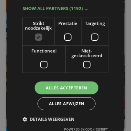
SHOW ALL PARTNERS
(1192) →
Cultuur
za 26 oktober 2024 | 16:01
Strikt
Prestatie
Targeting
noodzakelijk
Derde editie van Boektopia in Kortrijk van
start: “Nog meer beleving dan vorig jaar”
Functioneel
Niet-
geclassificeerd
ALLES ACCEPTEREN
ALLES AFWIJZEN
DETAILS WEERGEVEN
Nieuws
zo 29 oktober 2023 | 22:41
POWERED BY COOKIESCRIPT