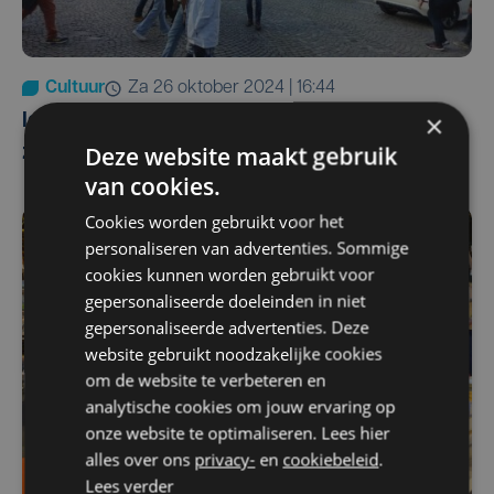
Cultuur
za 26 oktober 2024 | 16:44
×
Iedereen Klassiek laat Brugge swingen en
Deze website maakt gebruik
zingen op klassieke muziek
van cookies.
Cookies worden gebruikt voor het
personaliseren van advertenties. Sommige
cookies kunnen worden gebruikt voor
gepersonaliseerde doeleinden in niet
gepersonaliseerde advertenties. Deze
website gebruikt noodzakelijke cookies
om de website te verbeteren en
analytische cookies om jouw ervaring op
onze website te optimaliseren. Lees hier
alles over ons
privacy-
en
cookiebeleid
.
Lees verder