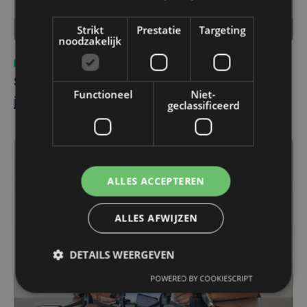
Strikt
Prestatie
Targeting
noodzakelijk
Wielrennen
do 17 april 2025 | 11:46
Shari Bossuyt krijgt nieuw contract na twee
Functioneel
Niet-
jaar schorsing
geclassificeerd
ALLES ACCEPTEREN
ALLES AFWIJZEN
DETAILS WEERGEVEN
POWERED BY COOKIESCRIPT