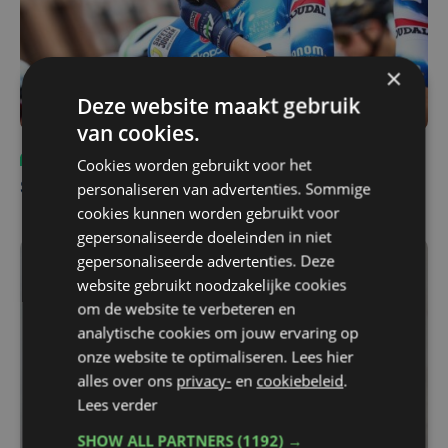
×
Deze website maakt gebruik
van cookies.
Wielrennen
ma 15 september | 08:12
Cookies worden gebruikt voor het
personaliseren van advertenties. Sommige
Shari Bossuyt wordt vierde in GP Stuttgart
cookies kunnen worden gebruikt voor
gepersonaliseerde doeleinden in niet
gepersonaliseerde advertenties. Deze
website gebruikt noodzakelijke cookies
om de website te verbeteren en
analytische cookies om jouw ervaring op
onze website te optimaliseren. Lees hier
alles over ons
privacy-
en
cookiebeleid
.
Lees verder
SHOW ALL PARTNERS
(1192) →