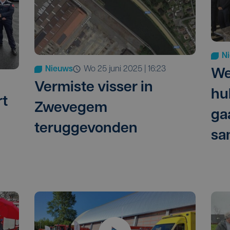
N
Nieuws
wo 25 juni 2025 | 16:23
We
Vermiste visser in
hu
rt
Zwevegem
ga
teruggevonden
sa