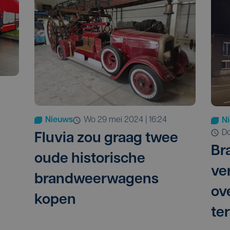
Nieuws
wo 29 mei 2024 | 16:24
N
Fluvia zou graag twee
Br
oude historische
ve
brandweerwagens
ov
kopen
te