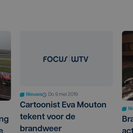
Nieuws
do 9 mei 2019
Cartoonist Eva Mouton
N
tekent voor de
ing
Br
brandweer
e
ac