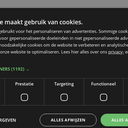
e maakt gebruik van cookies.
ebruikt voor het personaliseren van advertenties. Sommige coo
oor gepersonaliseerde doeleinden in niet gepersonaliseerde adv
 noodzakelijke cookies om de website te verbeteren en analytisc
onze website te optimaliseren. Lees hier alles over ons
privacy-
e
TNERS
(1192) →
N
Prestatie
Targeting
Functioneel
Ol
6:37
Nieuws
di 1 maart 2022
zo
le
Geen factuur voor hulp
Fl
van zone Fluvia tijdens
ERGEVEN
ALLES AFWIJZEN
ALLES 
storm