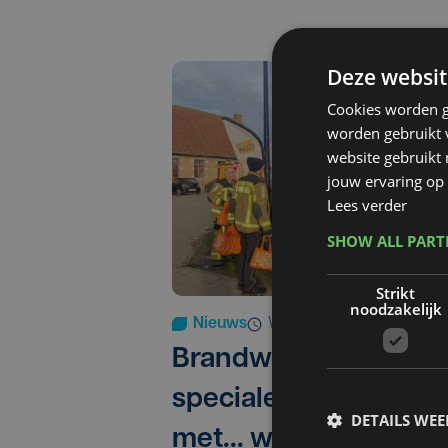
Deze websit
Cookies worden g
worden gebruikt v
website gebruikt
jouw ervaring op 
Lees verder
SHOW ALL PAR
Strikt
noodzakelijk
Nieuws
wo 27 december 2023 | 1
Brandweer doet enke
speciale interventies
DETAILS WE
met... wafels