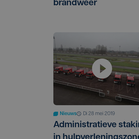
brandweer
Nieuws
di 28 mei 2019
Administratieve stak
in hulpverleningszon