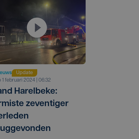
ieuws
Update
do 1 februari 2024 | 06:32
and Harelbeke:
rmiste zeventiger
erleden
ruggevonden