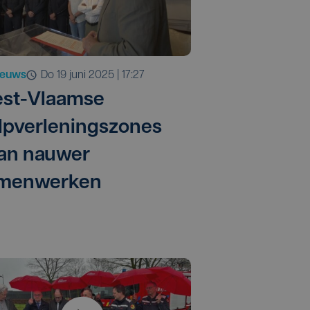
ieuws
do 19 juni 2025 | 17:27
st-Vlaamse
lpverleningszones
an nauwer
menwerken