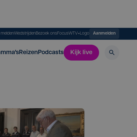
s melden
Wedstrijden
Bezoek ons
FocusWTV+
Logo
Aanmelden
amma's
Reizen
Podcasts
Kijk live