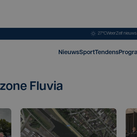
27°C
Weer
Zelf nieuw
Nieuws
Sport
Tendens
Progr
zone Fluvia