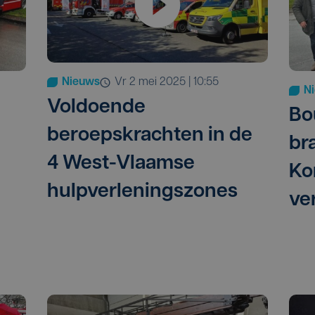
Nieuws
vr 2 mei 2025 | 10:55
N
Voldoende
Bo
beroepskrachten in de
br
4 West-Vlaamse
Kor
hulpverleningszones
ve