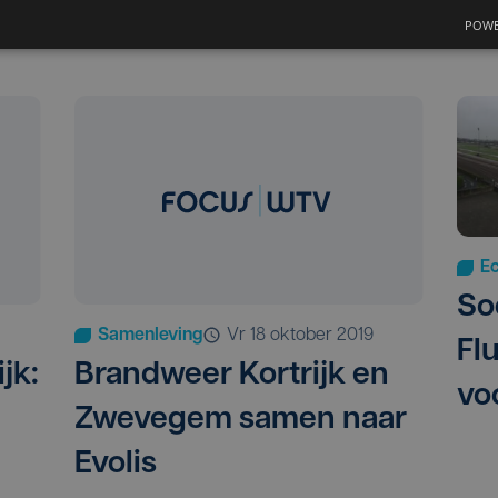
POWE
E
So
Samenleving
vr 18 oktober 2019
Flu
jk:
Brandweer Kortrijk en
vo
Zwevegem samen naar
Evolis