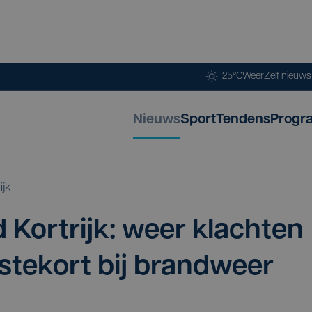
25°C
Weer
Zelf nieuw
Nieuws
Sport
Tendens
Progr
ijk
d Kort­rijk: weer klach­ten
s­te­kort bij brandweer