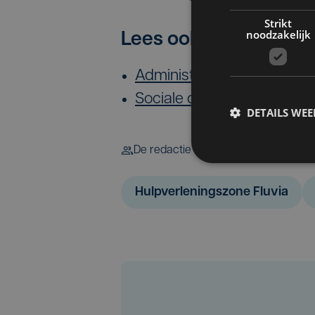
Strikt
noodzakelijk
​Lees ook:
Administratieve staking bi
Sociale onrust bij hulpverle
DETAILS WE
De redactie
Hulpverleningszone Fluvia