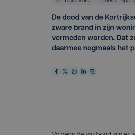
Embed video
Bestel report
De dood van de Kortrijks
zware brand in zijn won
vermeden worden. Dat zeg
daarmee nogmaals het pe
Volgens de vakbond zijn er 