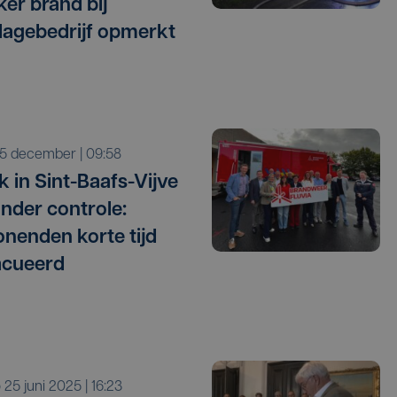
er brand bij
lagebedrijf opmerkt
r 5 december | 09:58
k in Sint-Baafs-Vijve
onder controle:
enden korte tijd
acueerd
o 25 juni 2025 | 16:23