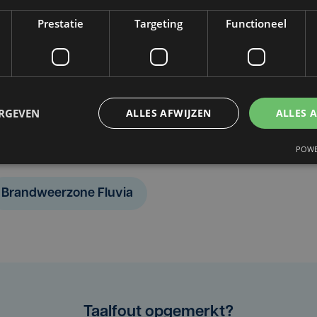
Prestatie
Targeting
Functioneel
j hulpverleningszone Fluvia
ningszone Fluvia is (voorlopig) voorbij
ERGEVEN
ALLES AFWIJZEN
ALLES 
POWE
Brandweerzone Fluvia
Taalfout opgemerkt?