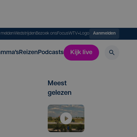
s melden
Wedstrijden
Bezoek ons
FocusWTV+
Logo
Aanmelden
amma's
Reizen
Podcasts
Kijk live
Meest
gelezen