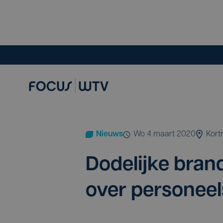
Nieuws
wo 4 maart 2020
Kortr
Dode­lij­ke bran
over per­so­neel