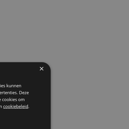
×
kies kunnen
ertenties. Deze
he cookies om
n
cookiebeleid
.