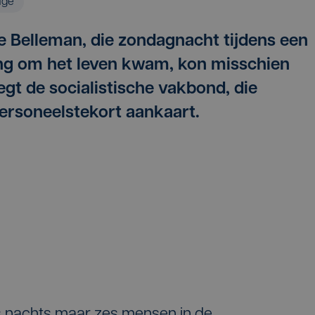
age
e Belleman, die zondagnacht tijdens een
ing om het leven kwam, kon misschien
t de socialistische vakbond, die
rsoneelstekort aankaart.
’s nachts maar zes mensen in de