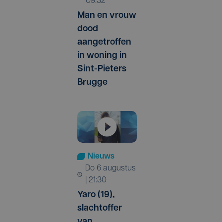
09:32
Man en vrouw
dood
aangetroffen
in woning in
Sint-Pieters
Brugge
Nieuws
do 6 augustus
| 21:30
Yaro (19),
slachtoffer
van