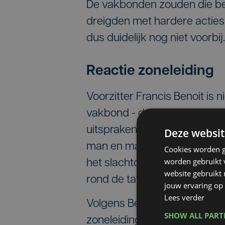
De vakbonden zouden die belo
dreigden met hardere acties
dus duidelijk nog niet voorbij.
Reactie zoneleiding
Voorzitter Francis Benoit is 
vakbond - de christelijke va
uitspraken. "De brandweer he
Deze websit
man en macht het vuur bestre
Cookies worden g
worden gebruikt v
het slachtoffer en de nabe
website gebruikt
rond de tafel."
jouw ervaring op 
Lees verder
Volgens Benoit is er trouwe
SHOW ALL PAR
zoneleiding en de vakbonden