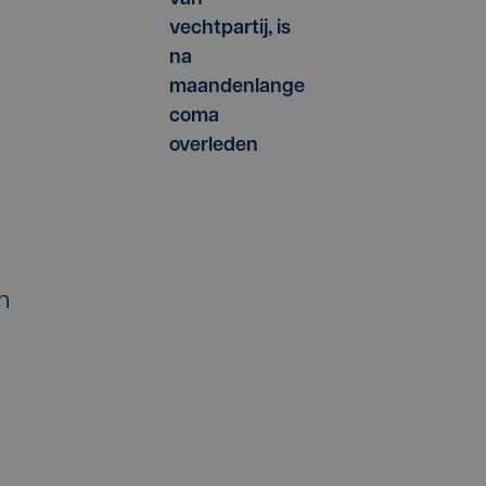
vechtpartij, is
na
d
maandenlange
coma
overleden
n