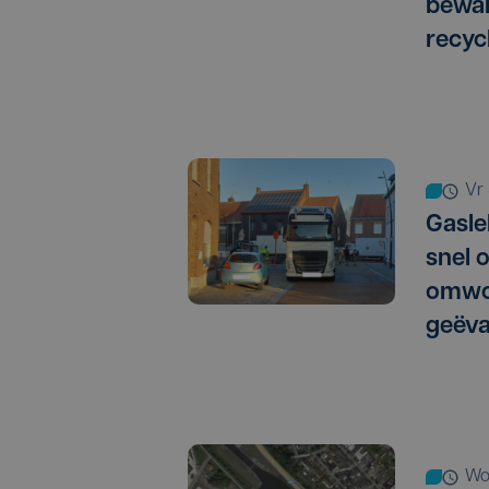
bewak
recyc
v
Gasle
snel 
omwon
geëv
w