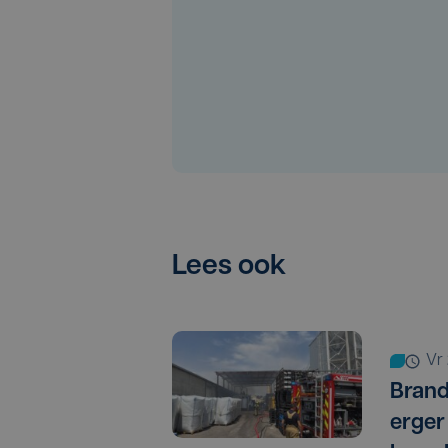
Lees ook
v
Bran
erge