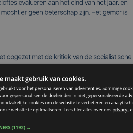
ftes evalueren aan het eind van het jaar, en
 mocht er geen beterschap zijn. Het gemor is
niet opgezet met de kritiek van de socialistische
kbond distantieert zich trouwens van die
eft wel degelijk snel gehandeld, en heeft met
e maakt gebruik van cookies.
den. Dit is een syndicale actie op de kap van
ebruikt voor het personaliseren van advertenties. Sommige coo
oor gepersonaliseerde doeleinden in niet gepersonaliseerde adv
staanden. Onderhandelingen horen te gebeuren
 noodzakelijke cookies om de website te verbeteren en analytisc
onze website te optimaliseren. Lees hier alles over ons
privacy-
e
ns later deze maand nog overleg tussen de
TNERS
(1192) →
.