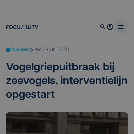
Nieuws
wo 28 juni 2023
Vogel­griep­uit­braak bij
zee­vo­gels, inter­ven­tie­lijn
opgestart