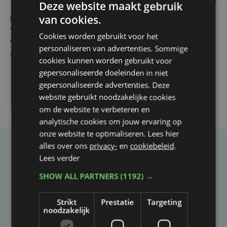
Deze website maakt gebruik
van cookies.
Nieuws
wo 5 augustus | 11:57
Vier Oostendse gynaecologen versterken dienst in AZ
Cookies worden gebruikt voor het
West, dat ook een nieuwe voltijdse gynaecoloog
personaliseren van advertenties. Sommige
verwelkomt
cookies kunnen worden gebruikt voor
gepersonaliseerde doeleinden in niet
gepersonaliseerde advertenties. Deze
website gebruikt noodzakelijke cookies
om de website te verbeteren en
analytische cookies om jouw ervaring op
onze website te optimaliseren. Lees hier
alles over ons
privacy-
en
cookiebeleid
.
Taalfout opgemerkt?
Lees verder
Heb je een taal- of schrijffout opgemerkt in dit
SHOW ALL PARTNERS
(1192) →
artikel?
Strikt
Prestatie
Targeting
noodzakelijk
Laat het ons weten