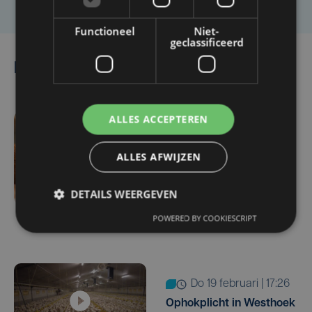
Functioneel
Niet-
geclassificeerd
Lees ook
ALLES ACCEPTEREN
do 26 februari | 11:30
Ook laatste
ALLES AFWIJZEN
bewakingszone
opgeheven: West-
DETAILS WEERGEVEN
Vlaanderen vrij van
POWERED BY COOKIESCRIPT
vogelgriep
do 19 februari | 17:26
Ophokplicht in Westhoek