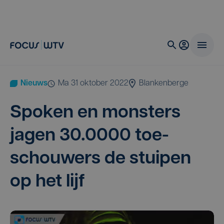
Nieuws
ma 31 oktober 2022
Blankenberge
Spo­ken en mon­sters
jagen
30
.
0000
toe­
schou­wers de stui­pen
op het lijf