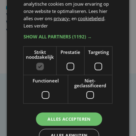
analytische cookies om jouw ervaring op
Nieuws
wo 5 augustus | 11:57
onze website te optimaliseren. Lees hier
Vier Oostendse gynaecologen versterken dienst in AZ
alles over ons
privacy-
en
cookiebeleid
.
West, dat ook een nieuwe voltijdse gynaecoloog
Lees verder
verwelkomt
SHOW ALL PARTNERS
(1192) →
Strikt
Prestatie
Targeting
noodzakelijk
Functioneel
Niet-
geclassificeerd
Taalfout opgemerkt?
Heb je een taal- of schrijffout opgemerkt in dit
artikel?
ALLES ACCEPTEREN
Laat het ons weten
ALLES AFWIJZEN