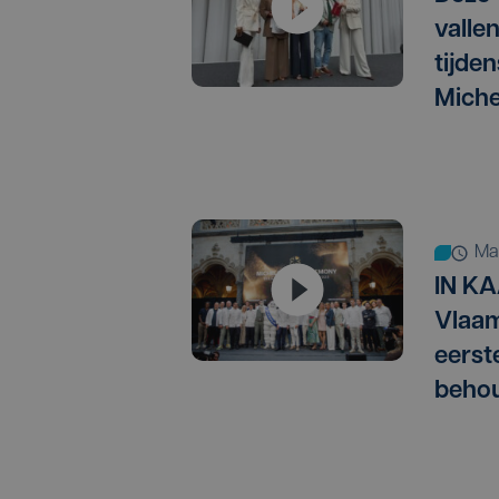
vallen
tijden
Miche
m
IN KA
Vlaam
eerst
behou