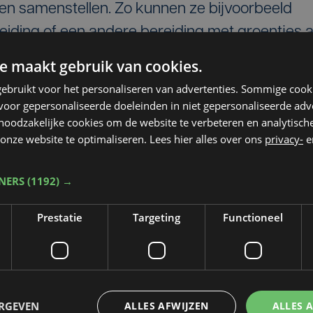
en samenstellen. Zo kunnen ze bijvoorbeeld
iding of een andere bereiding met groentjes a
 Heike Dedecker enthousiast.
e maakt gebruik van cookies.
sterrenrestaurant op 2 maart en heropenen eind
ebruikt voor het personaliseren van advertenties. Sommige coo
oor gepersonaliseerde doeleinden in niet gepersonaliseerde adv
 Tot dan serveren ze vooral de favoriete
 noodzakelijke cookies om de website te verbeteren en analytisc
onze website te optimaliseren. Lees hier alles over ons
privacy-
e
TNERS
(1192) →
Prestatie
Targeting
Functioneel
ERGEVEN
ALLES AFWIJZEN
ALLES 