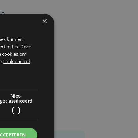
ls
×
kies kunnen
ertenties. Deze
he cookies om
n
cookiebeleid
.
Niet-
geclassificeerd
ACCEPTEREN