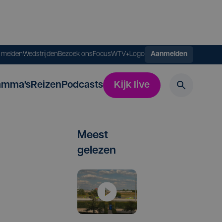
s melden
Wedstrijden
Bezoek ons
FocusWTV+
Logo
Aanmelden
amma's
Reizen
Podcasts
Kijk live
Meest
gelezen