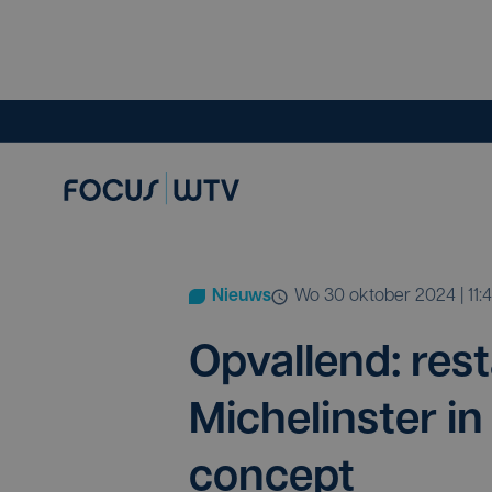
Nieuws
wo 30 oktober 2024 | 11:
Opval­lend: res­
Miche­l­in­ster 
concept