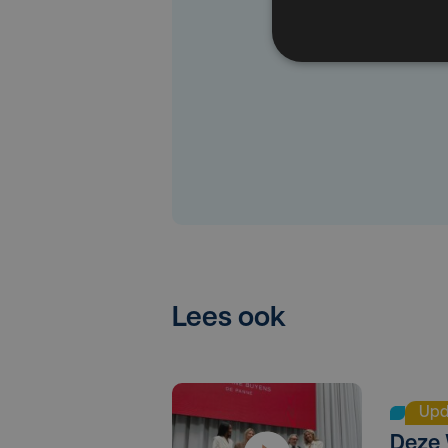
Lees ook
Upd
Deze 