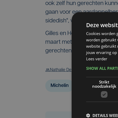
ook zelf hun gerechten kunn
gaan voor een aardappelbere
sidedish", vertelt gastvrouw
Deze websit
Gilles en Heike sluiten hun 
Cookies worden g
worden gebruikt v
maart met een nieuw concept.
website gebruikt
gerechten van hun klanten.
jouw ervaring op 
Lees verder
SHOW ALL PAR
Nathalie Dewulf
Celien Tanghe
Strikt
Michelin
noodzakelijk
DETAILS WE