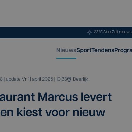
23°C
Weer
Zelf nieuw
Nieuws
Sport
Tendens
Progr
48
| update
vr 11 april 2025 | 10:33
Deerlijk
tau­rant Mar­cus levert
in en kiest voor nieuw