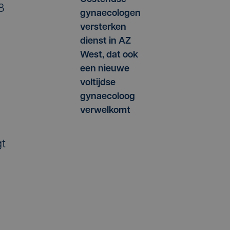
8
gynaecologen
versterken
dienst in AZ
West, dat ook
een nieuwe
voltijdse
gynaecoloog
verwelkomt
gt