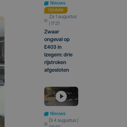
Nieuws
Update
za 1 augustus
| 17:21
Zwaar
ongeval op
E403 in
Izegem: drie
rijstroken
afgesloten
Nieuws
di 4 augustus |