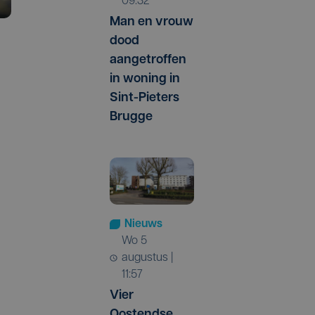
09:32
Man en vrouw
dood
aangetroffen
in woning in
Sint-Pieters
Brugge
Nieuws
wo 5
augustus |
11:57
Vier
Oostendse