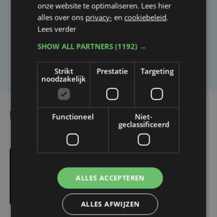
onze website te optimaliseren. Lees hier
Heb je een taal- of schrijffout opgemerkt in dit
alles over ons
privacy-
en
cookiebeleid
.
Lees verder
artikel?
SHOW ALL PARTNERS
(1192) →
Laat het ons weten
Strikt
Prestatie
Targeting
noodzakelijk
Lees ook
Functioneel
Niet-
geclassificeerd
vr 15 december 2023 |
ALLES ACCEPTEREN
14:26
Luc Martens opnieuw
ALLES AFWIJZEN
veroordeeld tot
terugbetalen van grote