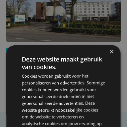
×
Nieuws
wo 5 augustus | 11:57
Deze website maakt gebruik
Vier Oostendse gynaecologen versterken dienst in AZ
West, dat ook een nieuwe voltijdse gynaecoloog
van cookies.
verwelkomt
Cookies worden gebruikt voor het
personaliseren van advertenties. Sommige
cookies kunnen worden gebruikt voor
gepersonaliseerde doeleinden in niet
gepersonaliseerde advertenties. Deze
website gebruikt noodzakelijke cookies
om de website te verbeteren en
analytische cookies om jouw ervaring op
Taalfout opgemerkt?