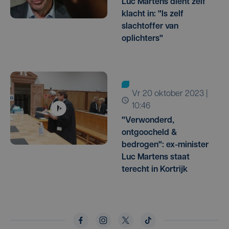
Luc Martens dient zelf
klacht in: "Is zelf
slachtoffer van
oplichters"
vr 20 oktober 2023 |
10:46
"Verwonderd,
ontgoocheld &
bedrogen": ex-minister
Luc Martens staat
terecht in Kortrijk