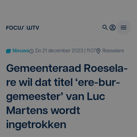
Nieuws
do 21 december 2023 | 11:07
Roeselare
Gemeen­te­raad Roe­se­la­
re wil dat titel
‘
ere-bur­
ge­mees­ter’ van Luc
Mar­tens wordt
ingetrokken