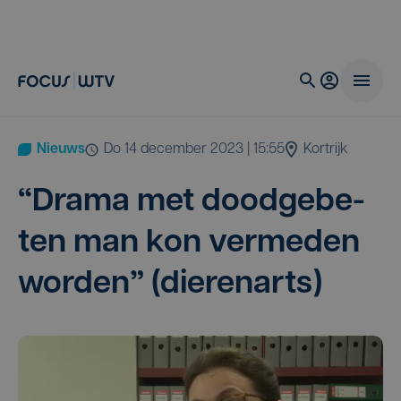
Nieuws
do 14 december 2023 | 15:55
Kortrijk
“
Dra­ma met dood­ge­be­
ten man kon ver­me­den
wor­den” (die­ren­arts)