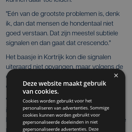
kunnen daar toe leiden.
"Eén van de grootste problemen is, denk
ik, dan dat mensen de hondentaal niet
goed verstaan. Dat zijn meestel subtiele
signalen en dan gaat dat crescendo."
Het baasje in Kortrijk kon die signalen
uiteraard niet opvangen, maar volgens de
×
dierenarts is het duidelijk dat de hond niet
Deze website maakt gebruik
om kon met die onverwachte aanvallen.
van cookies.
"Als er al twee bijtincidenten geweest zijn
Cookies worden gebruikt voor het
personaliseren van advertenties. Sommige
is het eigenlijk heel eenvoudig. Die hond
cookies kunnen worden gebruikt voor
had daar niet meer mogen zijn. Eén van de
gepersonaliseerde doeleinden in niet
gepersonaliseerde advertenties. Deze
problemen is wel dat er veel vermenselijkt