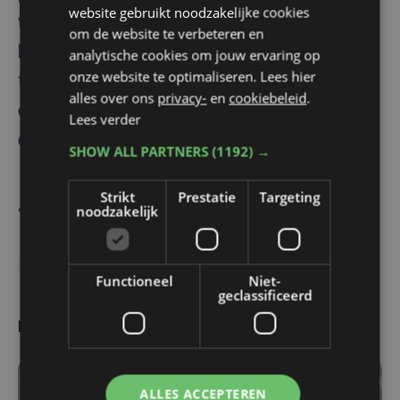
website gebruikt noodzakelijke cookies
wordt. Mensen denken dan altijd: de hond
om de website te verbeteren en
heeft spijt of dit of dat. En soms duurt het
analytische cookies om jouw ervaring op
onze website te optimaliseren. Lees hier
tot heel het gezin gebeten wordt voor er
alles over ons
privacy-
en
cookiebeleid
.
een beslissing genomen wordt en dat is
Lees verder
eigenlijk jammer", besluit dierenarts Lies.
SHOW ALL PARTNERS
(1192) →
Strikt
Prestatie
Targeting
Kate Baert
Andy Debo
noodzakelijk
Honden
Marke
Functioneel
Niet-
geclassificeerd
Meest gelezen
ALLES ACCEPTEREN