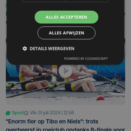
Sport
za 10 augustus 2024 | 18:14
Roeister Cato Vanheste pakt goud op Coupe
ALLES ACCEPTEREN
de la Jeunesse
ALLES AFWIJZEN
DETAILS WEERGEVEN
POWERED BY COOKIESCRIPT
Sport
wo 31 juli 2024 | 12:58
"Enorm fier op Tibo en Niels": trots
overheerst in roeiclub ondanks B-finale voor