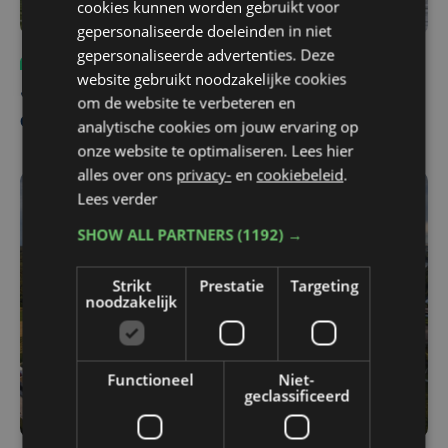
cookies kunnen worden gebruikt voor
gepersonaliseerde doeleinden in niet
gepersonaliseerde advertenties. Deze
Sport
wo 6 november 2024 | 11:55
website gebruikt noodzakelijke cookies
Jeroen Neus uit Oudenburg wordt
om de website te verbeteren en
elitecoach Belgische roeiers
analytische cookies om jouw ervaring op
onze website te optimaliseren. Lees hier
alles over ons
privacy-
en
cookiebeleid
.
Lees verder
SHOW ALL PARTNERS
(1192) →
Strikt
Prestatie
Targeting
noodzakelijk
Functioneel
Niet-
geclassificeerd