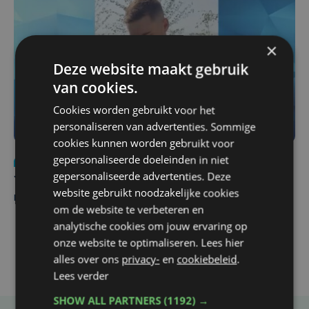
×
Deze website maakt gebruik
van cookies.
Cookies worden gebruikt voor het
personaliseren van advertenties. Sommige
cookies kunnen worden gebruikt voor
gepersonaliseerde doeleinden in niet
Nieuws
do 6 augustus | 21:30
gepersonaliseerde advertenties. Deze
Yaro (19), slachtoffer van vechtpartij, is na
website gebruikt noodzakelijke cookies
maandenlange coma overleden
om de website te verbeteren en
analytische cookies om jouw ervaring op
onze website te optimaliseren. Lees hier
alles over ons
privacy-
en
cookiebeleid
.
Lees verder
SHOW ALL PARTNERS
(1192) →