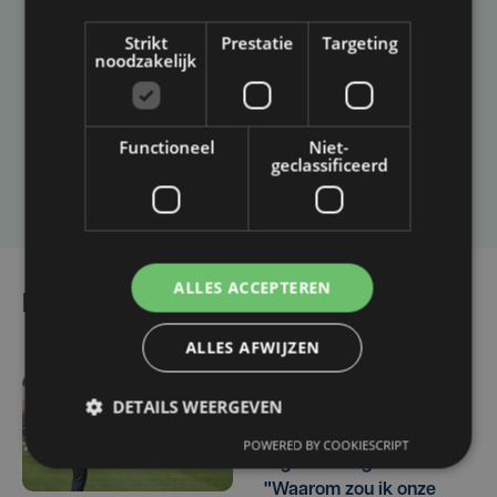
Taalfout opgemerkt?
Strikt
Prestatie
Targeting
noodzakelijk
Heb je een taal- of schrijffout opgemerkt in dit
artikel?
Functioneel
Niet-
geclassificeerd
Laat het ons weten
ALLES ACCEPTEREN
Lees ook
ALLES AFWIJZEN
DETAILS WEERGEVEN
vr 7 augustus | 16:12
Zulte Waregem start
POWERED BY COOKIESCRIPT
tegen Racing Genk:
"Waarom zou ik onze