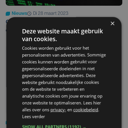
Nieuws
di 28 maart 2023
×
Cybercriminelen en fietsdieven ontsieren
Deze website maakt gebruik
criminaliteitscijfers in Zone Vlas
van cookies.
Cookies worden gebruikt voor het
personaliseren van advertenties. Sommige
cookies kunnen worden gebruikt voor
gepersonaliseerde doeleinden in niet
gepersonaliseerde advertenties. Deze
website gebruikt noodzakelijke cookies
om de website te verbeteren en
analytische cookies om jouw ervaring op
onze website te optimaliseren. Lees hier
alles over ons
privacy-
en
cookiebeleid
.
Lees verder
Justitie
ma 4 april 2022
SHOW ALL PARTNERS
(1192) →