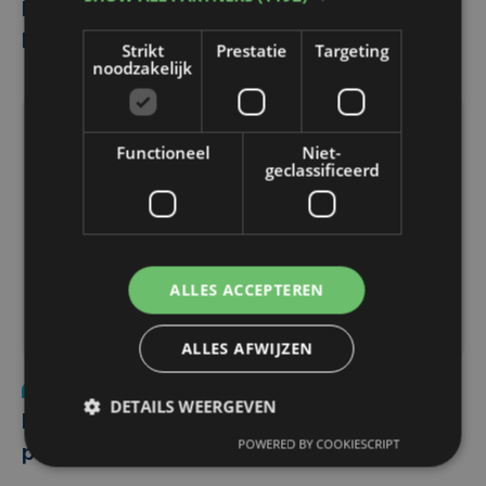
Bende Franse fietsdieven opgepakt in
Kortrijk
Strikt
Prestatie
Targeting
noodzakelijk
Functioneel
Niet-
geclassificeerd
ALLES ACCEPTEREN
ALLES AFWIJZEN
Justitie
wo 30 maart 2022
DETAILS WEERGEVEN
Man draagt gesloten fiets met de hand:
POWERED BY COOKIESCRIPT
politie pakt hardleerse fietsendief op