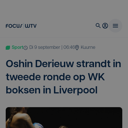
Sport
di 9 september | 06:46
Kuurne
Oshin Derieuw strandt in
twee­de ron­de op
WK
bok­sen in Liverpool