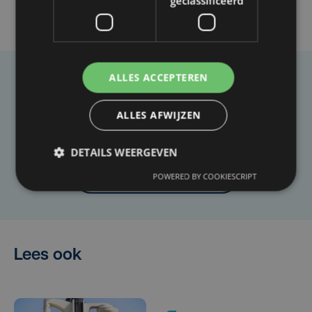
geclassificeerd
ALLES ACCEPTEREN
Taalfout opgemerkt?
Heb je een taal- of schrijffout opgemerkt in dit
ALLES AFWIJZEN
artikel?
DETAILS WEERGEVEN
Laat het ons weten
POWERED BY COOKIESCRIPT
Lees ook