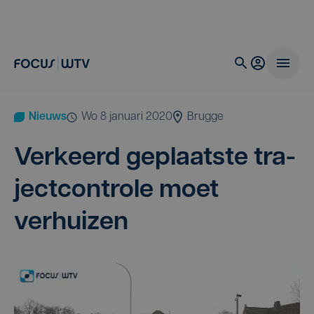
Nieuws
wo 8 januari 2020
Brugge
Ver­keerd geplaatste tra­
ject­con­tro­le moet
verhuizen