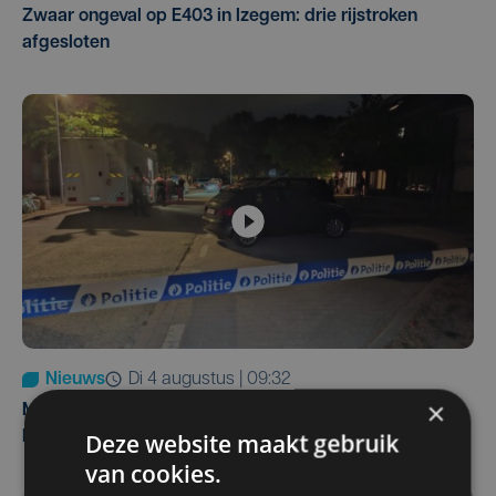
Zwaar ongeval op E403 in Izegem: drie rijstroken
afgesloten
Nieuws
di 4 augustus | 09:32
×
Man en vrouw dood aangetroffen in woning in Sint-
Deze website maakt gebruik
Pieters Brugge
van cookies.