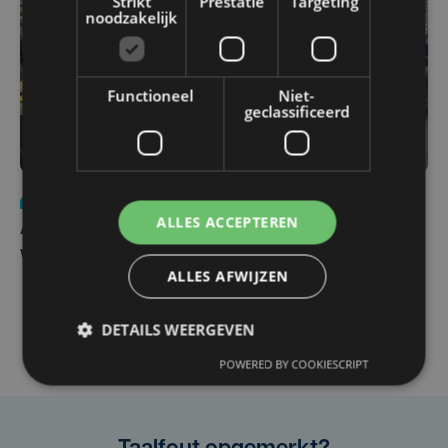
Strikt
Prestatie
Targeting
noodzakelijk
Functioneel
Niet-
geclassificeerd
Nieuws
do 30 juli | 12:57
ALLES ACCEPTEREN
Autobestuurster rijdt na foutief manoeuvre tegen
winkelgevel in Ieper
ALLES AFWIJZEN
DETAILS WEERGEVEN
POWERED BY COOKIESCRIPT