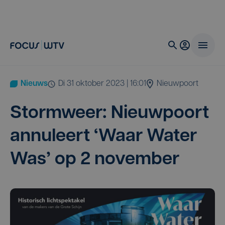
Nieuws
di 31 oktober 2023 | 16:01
Nieuwpoort
Storm­weer: Nieuw­poort
annu­leert
‘
Waar Water
Was’ op
2
november