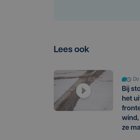
Lees ook
do
Bij s
het ui
front
wind,
ze ma