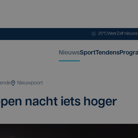
25°C
Weer
Zelf nieuw
Nieuws
Sport
Tendens
Progr
tende
Nieuwpoort
lo­pen nacht iets hoger