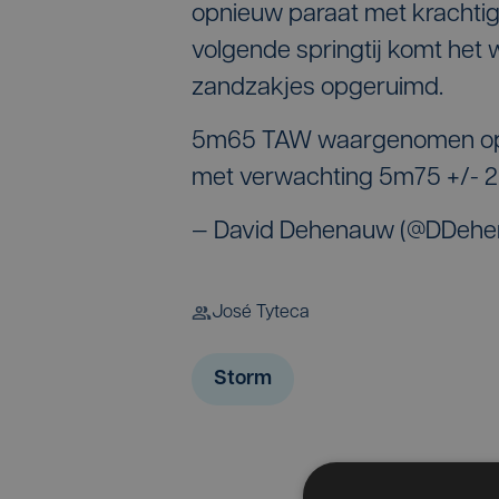
opnieuw paraat met krachtige
volgende springtij komt het
zandzakjes opgeruimd.
5m65 TAW waargenomen op he
met verwachting 5m75 +/- 20
— David Dehenauw (@DDeh
José Tyteca
Storm