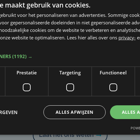
e maakt gebruik van cookies.
ebruikt voor het personaliseren van advertenties. Sommige coo
oor gepersonaliseerde doeleinden in niet gepersonaliseerde adv
 noodzakelijke cookies om de website te verbeteren en analytisc
onze website te optimaliseren. Lees hier alles over ons
privacy-
e
TNERS
(1192) →
Prestatie
Targeting
Functioneel
Taalfout opgemerkt?
ERGEVEN
ALLES AFWIJZEN
ALLES 
Heb je een taal- of schrijffout opgemerkt in dit artikel?
POWE
Laat het ons weten