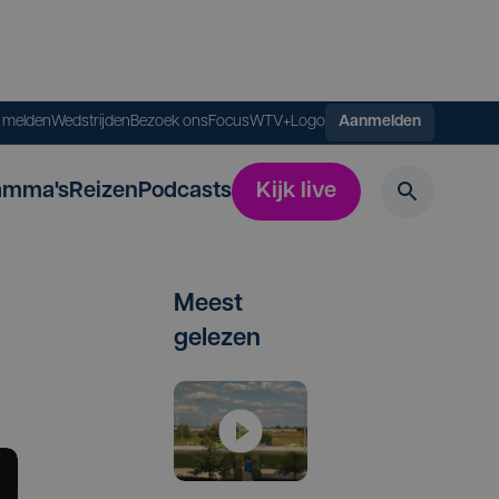
s melden
Wedstrijden
Bezoek ons
FocusWTV+
Logo
Aanmelden
amma's
Reizen
Podcasts
Kijk live
Meest
gelezen