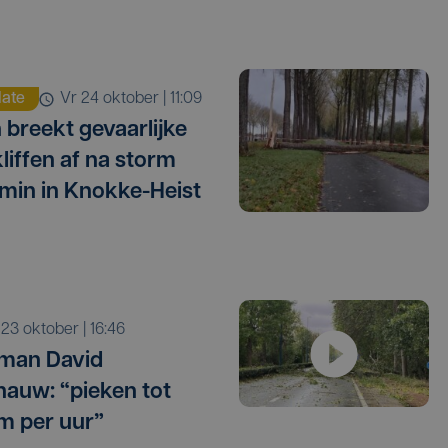
ate
vr 24 oktober | 11:09
 breekt gevaarlijke
liffen af na storm
min in Knokke-Heist
o 23 oktober | 16:46
man David
auw: “pieken tot
m per uur”