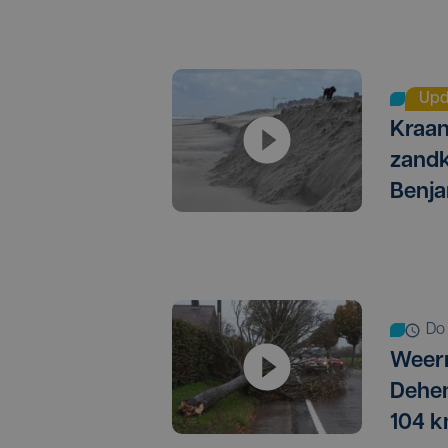
Upd
Kraan
zandk
Benja
d
Weer
Dehen
104 k