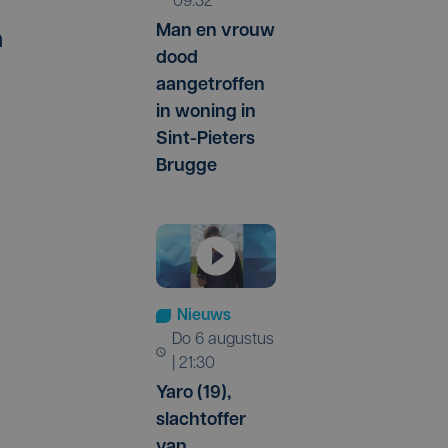
09:32
Man en vrouw
n
dood
aangetroffen
in woning in
Sint-Pieters
Brugge
Nieuws
do 6 augustus
| 21:30
Yaro (19),
slachtoffer
van