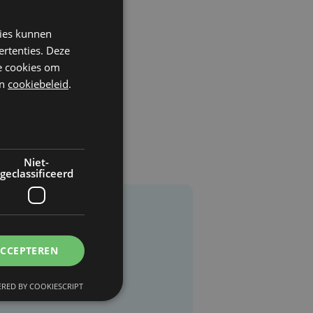
kies kunnen
ertenties. Deze
he cookies om
n
cookiebeleid
.
Niet-
geclassificeerd
ACCEPTEREN
RED BY COOKIESCRIPT