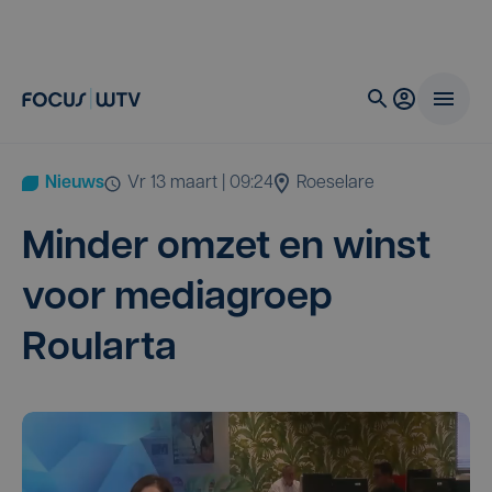
Nieuws
vr 13 maart | 09:24
Roeselare
Min­der omzet en winst
voor medi­a­groep
Roularta