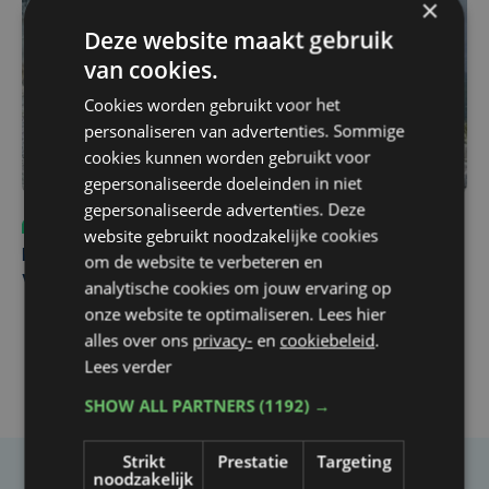
×
Deze website maakt gebruik
van cookies.
Cookies worden gebruikt voor het
personaliseren van advertenties. Sommige
cookies kunnen worden gebruikt voor
gepersonaliseerde doeleinden in niet
gepersonaliseerde advertenties. Deze
Sport
do 6 augustus | 10:49
website gebruikt noodzakelijke cookies
Margot Vanpachtenbeke beklimt zeven keer de Mont
om de website te verbeteren en
Ventoux
analytische cookies om jouw ervaring op
onze website te optimaliseren. Lees hier
alles over ons
privacy-
en
cookiebeleid
.
Lees verder
SHOW ALL PARTNERS
(1192) →
Strikt
Prestatie
Targeting
noodzakelijk