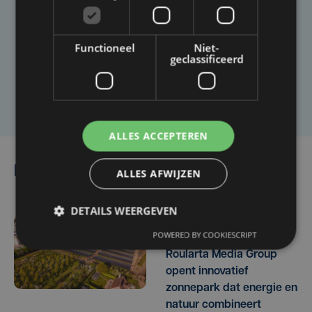
Taalfout opgemerkt?
Heb je een taal- of schrijffout opgemerkt in dit
artikel?
Functioneel
Niet-
geclassificeerd
Laat het ons weten
ALLES ACCEPTEREN
Lees ook
ALLES AFWIJZEN
DETAILS WEERGEVEN
POWERED BY COOKIESCRIPT
di 21 april | 10:54
Roularta Media Group
opent innovatief
zonnepark dat energie en
natuur combineert