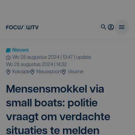
Nieuws
wo 28 augustus 2024 | 13:47
| update
wo 28 augustus 2024 | 14:32
Koksijde
Nieuwpoort
Veurne
Men­sen­smok­kel via
small boats: poli­tie
vraagt om ver­dach­te
situ­a­ties te melden