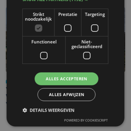
Strikt
Prestatie
Targeting
noodzakelijk
Functioneel
Niet-
geclassificeerd
ALLES ACCEPTEREN
Nieuws
wo 5 augustus | 11:57
Vier Oostendse gynaecologen versterken dienst in AZ
ALLES AFWIJZEN
West, dat ook een nieuwe voltijdse gynaecoloog
verwelkomt
DETAILS WEERGEVEN
POWERED BY COOKIESCRIPT