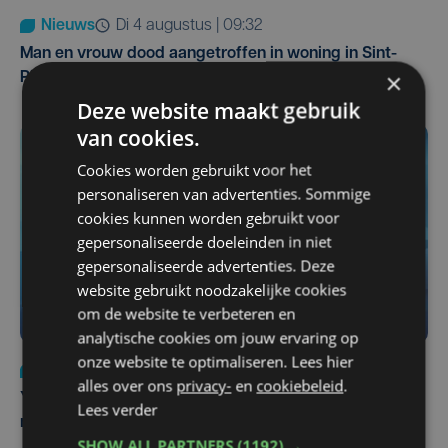
Nieuws
di 4 augustus | 09:32
Man en vrouw dood aangetroffen in woning in Sint-
×
Pieters Brugge
Deze website maakt gebruik
van cookies.
Cookies worden gebruikt voor het
personaliseren van advertenties. Sommige
cookies kunnen worden gebruikt voor
gepersonaliseerde doeleinden in niet
gepersonaliseerde advertenties. Deze
website gebruikt noodzakelijke cookies
om de website te verbeteren en
analytische cookies om jouw ervaring op
onze website te optimaliseren. Lees hier
Nieuws
do 6 augustus | 21:30
alles over ons
privacy-
en
cookiebeleid
.
Yaro (19), slachtoffer van vechtpartij, is na
Lees verder
maandenlange coma overleden
SHOW ALL PARTNERS
(1192) →