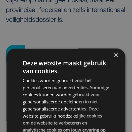
wijst erop dat dit geen lokaal, maar een
provinciaal, federaal en zelfs internationaal
veiligheidsdossier is.
×
“Bescherm de kust,
Deze website maakt gebruik
bescherm de
van cookies.
samenleving, maar
Cookies worden gebruikt voor het
personaliseren van advertenties. Sommige
bescherm ook de
cookies kunnen worden gebruikt voor
gepersonaliseerde doeleinden in niet
politiemensen die deze
gepersonaliseerde advertenties. Deze
opdracht dag en nacht
website gebruikt noodzakelijke cookies
om de website te verbeteren en
moeten uitvoeren.”
analytische cookies om jouw ervaring op