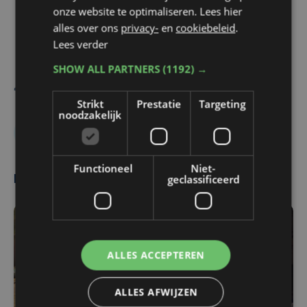
onze website te optimaliseren. Lees hier
Wesley Huysentruyt , Nationaal
alles over ons
privacy-
en
cookiebeleid
.
Vertegenwoordiger NSPV
Lees verder
SHOW ALL PARTNERS
(1192) →
Belga
Ben Storme
Strikt
Prestatie
Targeting
noodzakelijk
Mensensmokkel
Transmigranten
Functioneel
Niet-
geclassificeerd
Meest gelezen
ALLES ACCEPTEREN
ALLES AFWIJZEN