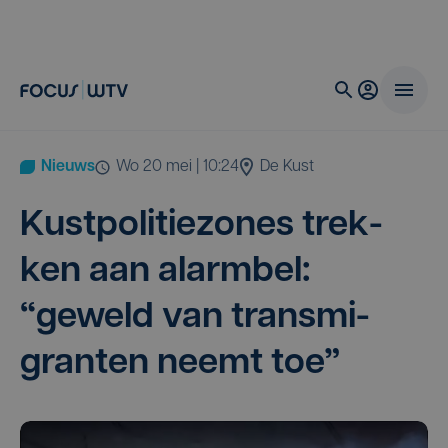
Nieuws
wo 20 mei | 10:24
De Kust
Kust­po­li­tie­zo­nes trek­
ken aan alarm­bel:
“
geweld van trans­mi­
gran­ten neemt toe”