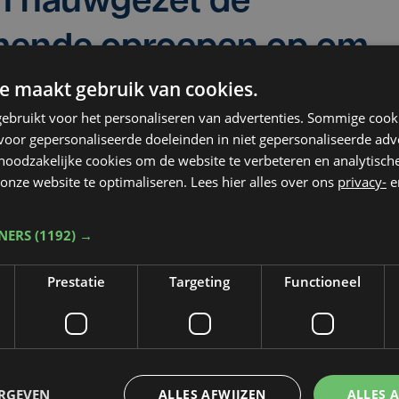
en nauwgezet de
mende oproepen op om
e maakt gebruik van cookies.
in te schatten waar
ebruikt voor het personaliseren van advertenties. Sommige coo
n nodig zijn."
oor gepersonaliseerde doeleinden in niet gepersonaliseerde adv
 noodzakelijke cookies om de website te verbeteren en analytisc
onze website te optimaliseren. Lees hier alles over ons
privacy-
e
eer Westhoek
TNERS
(1192) →
Prestatie
Targeting
Functioneel
ERGEVEN
ALLES AFWIJZEN
ALLES 