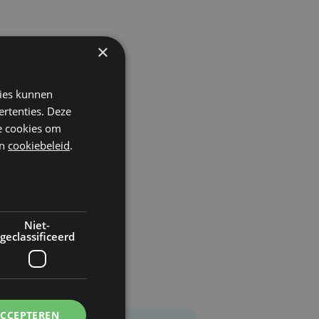
×
kies kunnen
ertenties. Deze
he cookies om
n
cookiebeleid
.
Niet-
geclassificeerd
ACCEPTEREN