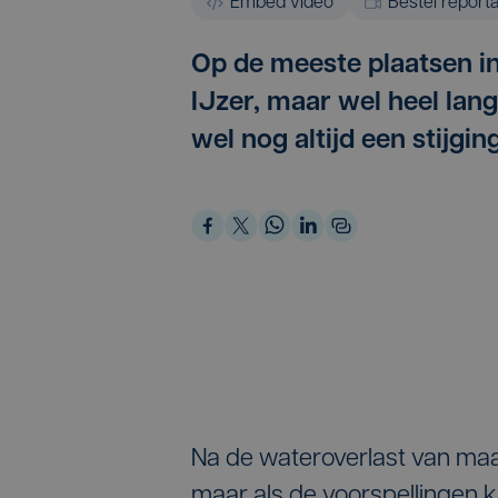
Embed video
Bestel report
Op de meeste plaatsen i
IJzer, maar wel heel lan
wel nog altijd een stijgi
Na de wateroverlast van maa
maar als de voorspellingen 