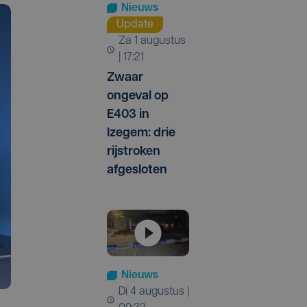
Nieuws
Update
za 1 augustus
| 17:21
Zwaar
ongeval op
E403 in
Izegem: drie
rijstroken
afgesloten
Nieuws
di 4 augustus |