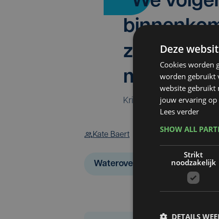
" We volg
binnenko
Deze websit
zo verder 
Cookies worden g
maatregele
worden gebruikt v
website gebruikt
jouw ervaring op 
Kristof Louagie, Brandw
Lees verder
SHOW ALL PAR
Kate Baert
Strikt
noodzakelijk
Wateroverlast Westhoek
DETAILS WE