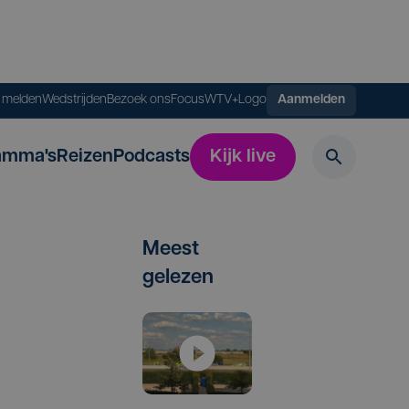
s melden
Wedstrijden
Bezoek ons
FocusWTV+
Logo
Aanmelden
amma's
Reizen
Podcasts
Kijk live
Meest
gelezen