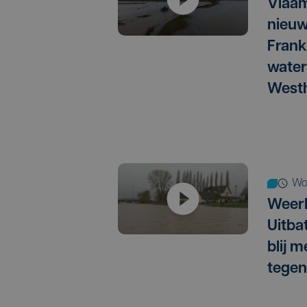
Vlaam
nieuw
Frank
water
West
w
Weer
Uitba
blij 
tegen