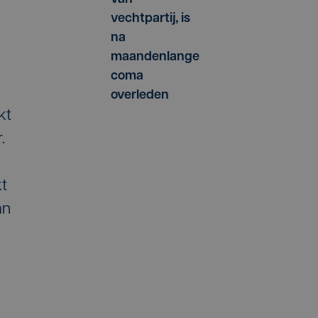
vechtpartij, is
na
maandenlange
coma
overleden
kt
.
t
an