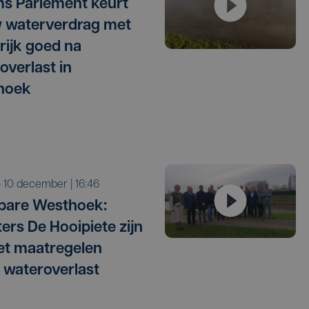
s Parlement keurt
 waterverdrag met
rijk goed na
overlast in
hoek
o 10 december | 16:46
bare Westhoek:
ters De Hooipiete zijn
met maatregelen
 wateroverlast