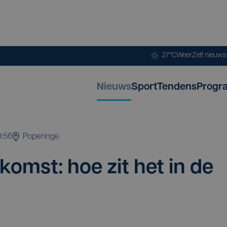
27°C
Weer
Zelf nieuw
Nieuws
Sport
Tendens
Progr
9:56
Poperinge
omst: hoe zit het in de