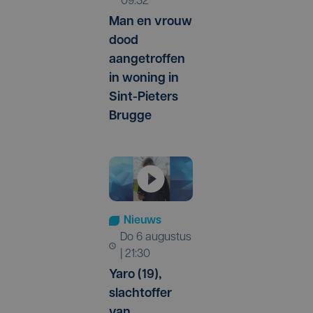
09:32
Man en vrouw
dood
aangetroffen
in woning in
Sint-Pieters
Brugge
Nieuws
do 6 augustus
| 21:30
Yaro (19),
slachtoffer
van