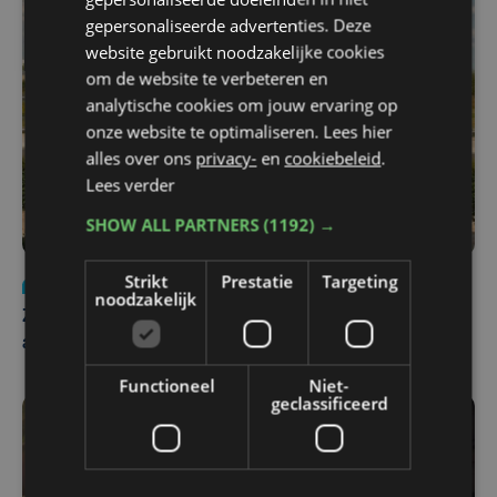
gepersonaliseerde advertenties. Deze
website gebruikt noodzakelijke cookies
om de website te verbeteren en
analytische cookies om jouw ervaring op
onze website te optimaliseren. Lees hier
alles over ons
privacy-
en
cookiebeleid
.
Lees verder
SHOW ALL PARTNERS
(1192) →
Strikt
Prestatie
Targeting
Nieuws
Update
za 1 augustus | 17:21
noodzakelijk
Zwaar ongeval op E403 in Izegem: drie rijstroken
afgesloten
Functioneel
Niet-
geclassificeerd