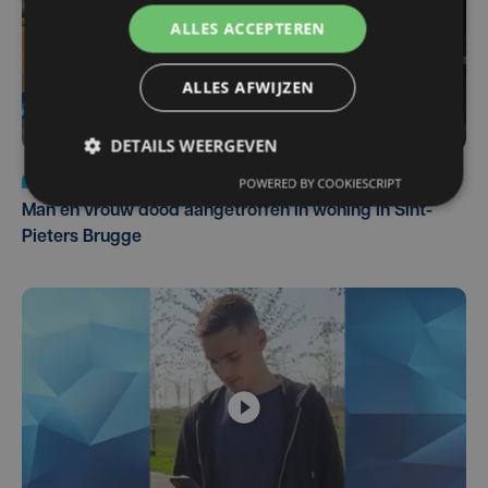
ALLES ACCEPTEREN
ALLES AFWIJZEN
DETAILS WEERGEVEN
Nieuws
di 4 augustus | 09:32
POWERED BY COOKIESCRIPT
Man en vrouw dood aangetroffen in woning in Sint-
Pieters Brugge