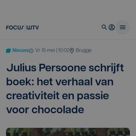
Nieuws
vr 15 mei | 10:02
Brugge
Juli­us Per­soo­ne schrijft
boek: het ver­haal van
cre­a­ti­vi­teit en pas­sie
voor chocolade