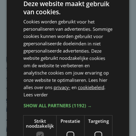
Deze website maakt gebruik
Eats World
van cookies.
Innovator of the Year Award:
Julius
Cookies worden gebruikt voor het
Persoone (Brugge)
personaliseren van advertenties. Sommige
Lifetime Innovation Award:
Piet
cookies kunnen worden gebruikt voor
gepersonaliseerde doeleinden in niet
Huysentruyt (Kuurne)
gepersonaliseerde advertenties. Deze
website gebruikt noodzakelijke cookies
De editie stond in het teken van “Back to
om de website te verbeteren en
the Future”, een knipoog naar de
analytische cookies om jouw ervaring op
terugkeer naar authentieke gerechten en
onze website te optimaliseren. Lees hier
alles over ons
privacy-
en
cookiebeleid
.
technieken uit het verleden,
Lees verder
gecombineerd met hedendaagse
SHOW ALL PARTNERS
(1192) →
innovatie. Meer dan 600 gasten en ruim
40 chefs waren aanwezig, met culinaire
Strikt
Prestatie
Targeting
noodzakelijk
interventies verspreid over de hele avond.