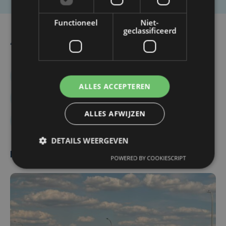
Functioneel
Niet-
geclassificeerd
Jeroen Sap
Celien Tanghe
Piet Huysentruyt
Gault&Millau
ALLES ACCEPTEREN
Julius Persoone
De Jonkman
ALLES AFWIJZEN
Ice Ice Amy
DETAILS WEERGEVEN
Meest gelezen
POWERED BY COOKIESCRIPT