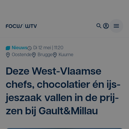
Nieuws
di 12 mei | 11:20
Oostende
Brugge
Kuurne
Deze West-Vlaam­se
chefs, cho­co­la­tier én ijs­
jes­zaak val­len in de prij­
zen bij Gault
&
Millau