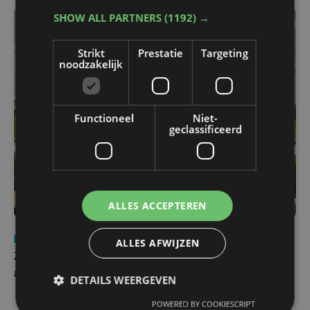
SHOW ALL PARTNERS
(1192) →
Strikt
Prestatie
Targeting
noodzakelijk
Functioneel
Niet-
geclassificeerd
ALLES ACCEPTEREN
Nieuws
Update
za 1 augustus | 17:21
ALLES AFWIJZEN
Zwaar ongeval op E403 in Izegem: drie rijstroken
afgesloten
DETAILS WEERGEVEN
POWERED BY COOKIESCRIPT