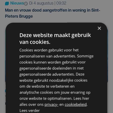
Nieuws
di 4 augustus | 09:32
Man en vrouw dood aangetroffen in woning in Sint-
Pieters Brugge
×
Deze website maakt gebruik
van cookies.
Cookies worden gebruikt voor het
personaliseren van advertenties. Sommige
cookies kunnen worden gebruikt voor
gepersonaliseerde doeleinden in niet
gepersonaliseerde advertenties. Deze
website gebruikt noodzakelijke cookies
om de website te verbeteren en
Nieuws
do 6 augustus | 21:30
analytische cookies om jouw ervaring op
onze website te optimaliseren. Lees hier
Yaro (19), slachtoffer van vechtpartij, is na
alles over ons
privacy-
en
cookiebeleid
.
maandenlange coma overleden
Lees verder