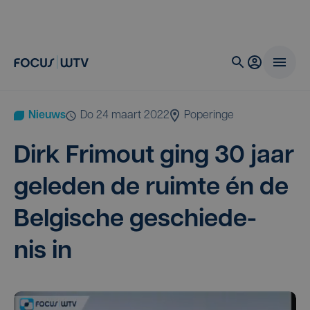
Nieuws
do 24 maart 2022
Poperinge
Dirk Fri­mout ging
30
jaar
gele­den de ruim­te én de
Bel­gi­sche geschie­de­
nis in