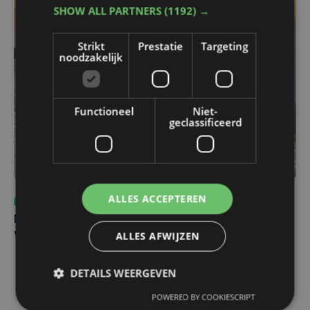
SHOW ALL PARTNERS
(1192) →
Strikt
Prestatie
Targeting
noodzakelijk
Functioneel
Niet-
geclassificeerd
ALLES ACCEPTEREN
Sport
do 6 augustus | 10:49
Margot Vanpachtenbeke beklimt zeven keer de Mont
ALLES AFWIJZEN
Ventoux
DETAILS WEERGEVEN
POWERED BY COOKIESCRIPT