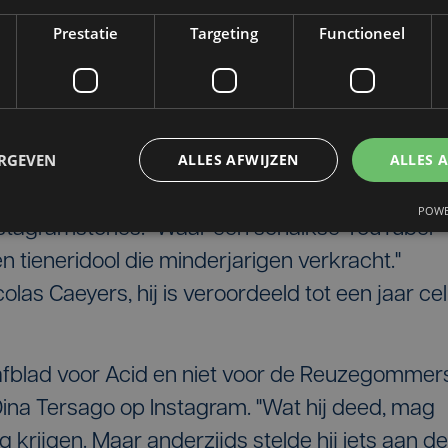
ing voor iemand die een kind heeft verloren
Prestatie
Targeting
Functioneel
.) lager ligt dan in deze zaak. Alle
de vader en de broer van Sanda Dia een
tievelijk 15.000 euro en 8.000 euro betalen.
ERGEVEN
ALLES AFWIJZEN
ALLES 
ngen, influencers en YouTubers uiten hun
eerlijk land waarin we leven", zet actrice
POWE
stagramstories. "Waar een schalkse YouTuber
n tieneridool die minderjarigen verkracht."
las Caeyers, hij is veroordeeld tot een jaar cel
trafblad voor Acid en niet voor de Reuzegommers
Dina Tersago op Instagram. "Wat hij deed, mag
 krijgen. Maar anderzijds stelde hij iets aan de