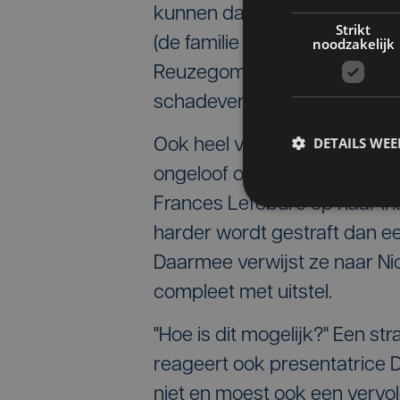
kunnen dat de schadevergoed
Strikt
(de familie van Sanda Dia, red
noodzakelijk
Reuzegommers moesten aan 
schadevergoeding van respec
DETAILS WE
Ook heel veel bekende Vlami
ongeloof op sociale media. "H
Frances Lefebure op haar In
harder wordt gestraft dan ee
Daarmee verwijst ze naar Nico
compleet met uitstel.
"Hoe is dit mogelijk?" Een s
reageert ook presentatrice 
niet en moest ook een vervolg