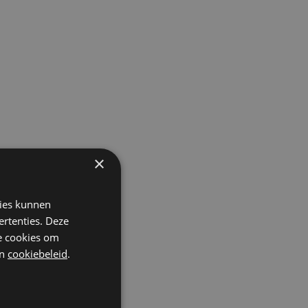
×
kies kunnen
ertenties. Deze
he cookies om
n
cookiebeleid
.
t