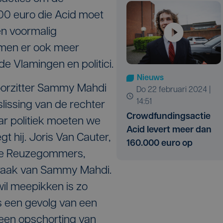
0 euro die Acid moet
en voormalig
omen er ook meer
e Vlamingen en politici.
Nieuws
oorzitter Sammy Mahdi
do 22 februari 2024 |
14:51
slissing van de rechter
Crowdfundingsactie
r politiek moeten we
Acid levert meer dan
gt hij. Joris Van Cauter,
160.000 euro op
de Reuzegommers,
praak van Sammy Mahdi.
wil meepikken is zo
is een gevolg van een
een opschorting van