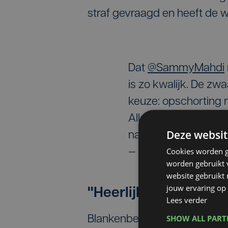
straf gevraagd en heeft de w
Dat
@SammyMahdi
is zo kwalijk. De zw
keuze: opschorting 
Alles ter wille vh cir
Deze websit
nabestaanden waar hi
Cookies worden g
— Joris Van Cauter 
worden gebruikt v
website gebruikt
jouw ervaring op 
"Heerlijk land waarin
Lees verder
SHOW ALL PAR
Blankenbergs burgemeester Bj