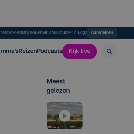
s melden
Wedstrijden
Bezoek ons
FocusWTV+
Logo
Aanmelden
amma's
Reizen
Podcasts
Kijk live
Meest
gelezen