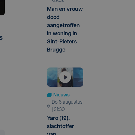
09:32
Man en vrouw
dood
aangetroffen
in woning in
s
Sint-Pieters
Brugge
Nieuws
do 6 augustus
| 21:30
Yaro (19),
slachtoffer
van