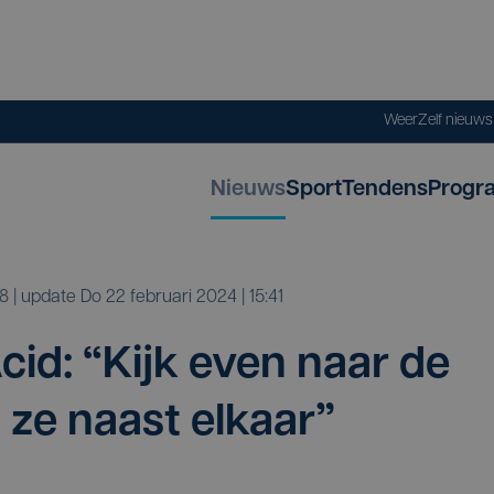
Weer
Zelf nieuw
Nieuws
Sport
Tendens
Progr
38
| update
do 22 februari 2024 | 15:41
Acid:
“
Kijk even naar de
t ze naast elkaar”