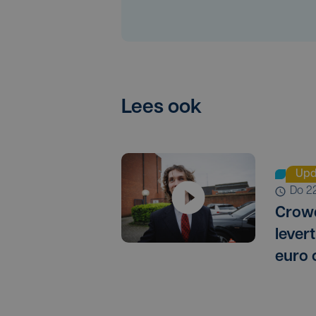
Lees ook
Upd
do 2
Crowd
lever
euro 