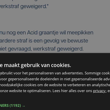
erkstraf geweigerd."
nu nog een Acid graantje wil meepikken
aardere straf is een gevolg ve bewuste
niet gevraagd, werkstraf geweigerd.
cus. En dat allemaal op kap v.
e maakt gebruik van cookies.
j zo mee inzit...
ebruikt voor het personaliseren van advertenties. Sommige coo
(@jorisvancauter)
February 22, 2024
oor gepersonaliseerde doeleinden in niet gepersonaliseerde adv
 noodzakelijke cookies om de website te verbeteren en analytisc
onze website te optimaliseren. Lees hier alles over ons
privacy-
e
 we leven"
TNERS
(1192) →
örn Prasse reageert kritisch. Hij vindt het nie