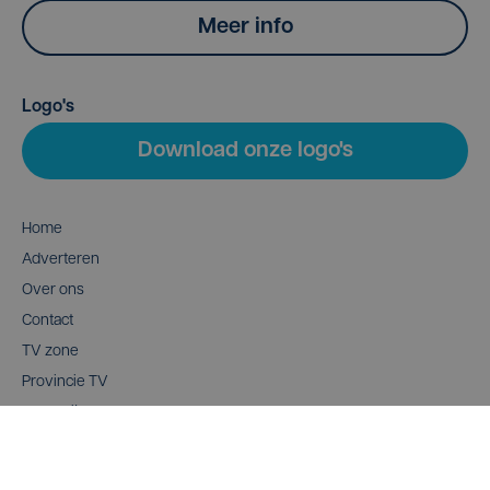
Meer info
Logo's
Download onze logo's
Home
Adverteren
Over ons
Contact
TV zone
Provincie TV
Wedstrijden
Mediaconnect
AI Charter