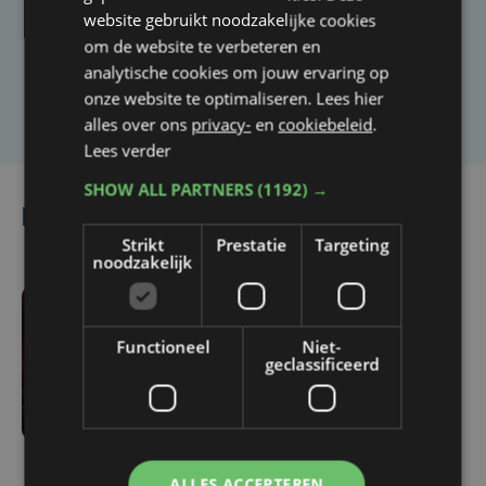
website gebruikt noodzakelijke cookies
artikel?
om de website te verbeteren en
analytische cookies om jouw ervaring op
Laat het ons weten
onze website te optimaliseren. Lees hier
alles over ons
privacy-
en
cookiebeleid
.
Lees verder
SHOW ALL PARTNERS
(1192) →
Lees ook
Strikt
Prestatie
Targeting
noodzakelijk
di 10 februari | 10:30
Functioneel
Niet-
Lauwe eert 86-jarige
geclassificeerd
Willem Vermandere met
intiem
verjaardagsconcert
ALLES ACCEPTEREN