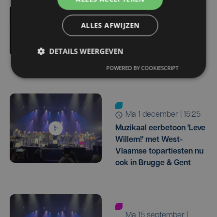
ALLES AFWIJZEN
do 4 december | 15:03
Leve Willem, door
DETAILS WEERGEVEN
Wannes Cappelle,
uitverkocht in één uur
POWERED BY COOKIESCRIPT
ma 1 december | 15:25
Muzikaal eerbetoon 'Leve
Willem!' met West-
Vlaamse topartiesten nu
ook in Brugge & Gent
ma 15 september |