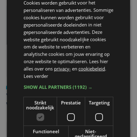
Cookies worden gebruikt voor het
personaliseren van advertenties. Sommige
cookies kunnen worden gebruikt voor
gepersonaliseerde doeleinden in niet
gepersonaliseerde advertenties. Deze
website gebruikt noodzakelijke cookies
om de website te verbeteren en
analytische cookies om jouw ervaring op
onze website te optimaliseren. Lees hier
alles over ons
privacy-
en
cookiebeleid
.
Lees verder
SHOW ALL PARTNERS
(1192) →
Onderwijs
zo 4 februari 2024 | 11:51
Vlaamse regering investeert 11 miljoen in
Strikt
Prestatie
Targeting
West-Vlaamse scholen
noodzakelijk
Functioneel
Niet-
geclassificeerd