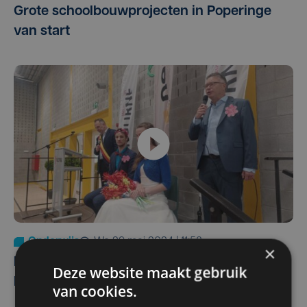
Grote schoolbouwprojecten in Poperinge
van start
Onderwijs
wo 29 mei 2024 | 11:58
×
Nieuwe gemeenteschool Kuurne opent met
Deze website maakt gebruik
huwelijk tussen 'twee oude scholen'
van cookies.