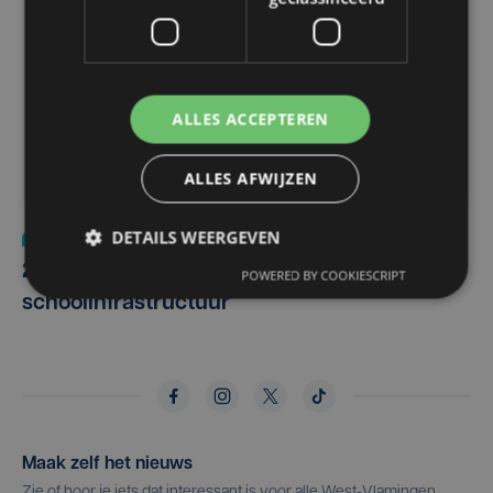
ALLES ACCEPTEREN
ALLES AFWIJZEN
DETAILS WEERGEVEN
Onderwijs
wo 13 april 2022
2,2 miljoen euro steun voor West-Vlaamse
POWERED BY COOKIESCRIPT
schoolinfrastructuur
Maak zelf het nieuws
Zie of hoor je iets dat interessant is voor alle West-Vlamingen,