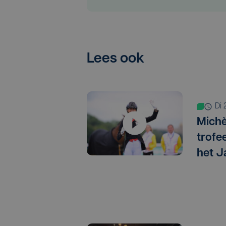
Lees ook
d
Michè
trofe
het J