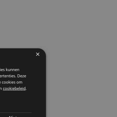
×
kies kunnen
ertenties. Deze
he cookies om
n
cookiebeleid
.