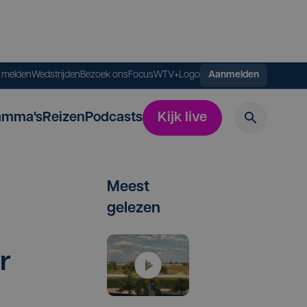
s melden
Wedstrijden
Bezoek ons
FocusWTV+
Logo
Aanmelden
amma's
Reizen
Podcasts
Kijk live
Meest
gelezen
r