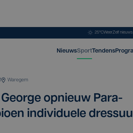
25°C
Weer
Zelf nieuw
Nieuws
Sport
Tendens
Progr
1
Waregem
e Geor­ge opnieuw Para­
­oen indi­vi­du­e­le dressuu