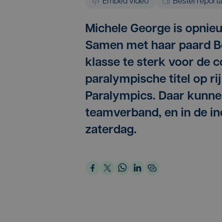
Embed video
Bestel report
Michele George is opnie
Samen met haar paard B
klasse te sterk voor de c
paralympische titel op r
Paralympics. Daar kunnen
teamverband, en in de ind
zaterdag.