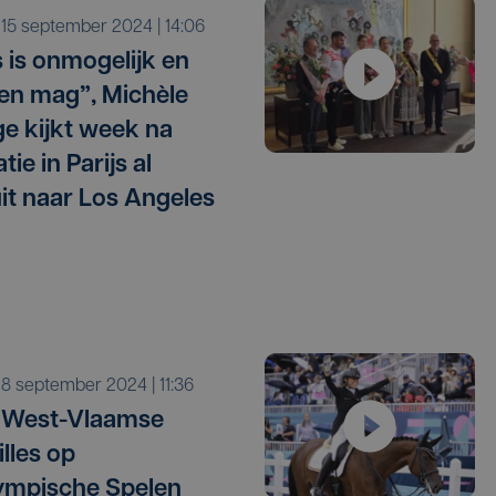
o 15 september 2024 | 14:06
s is onmogelijk en
n mag”, Michèle
e kijkt week na
tie in Parijs al
it naar Los Angeles
o 8 september 2024 | 11:36
 West-Vlaamse
lles op
ympische Spelen