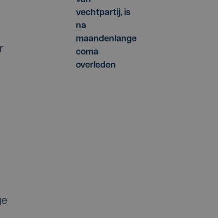
vechtpartij, is
na
maandenlange
r
coma
overleden
ge