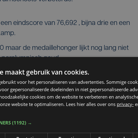
 een eindscore van 76,692 , bijna drie en een
kamp.
0 maar de medaillehonger lijkt nog lang niet
de paralympisch goud.
e maakt gebruik van cookies.
ebruikt voor het personaliseren van advertenties. Sommige coo
aregem
oor gepersonaliseerde doeleinden in niet gepersonaliseerde adv
 noodzakelijke cookies om de website te verbeteren en analytisc
onze website te optimaliseren. Lees hier alles over ons
privacy-
e
ger van de stad Waregem. De stad feliciteert
an de meest succesvolle Belgische
TNERS
(1192) →