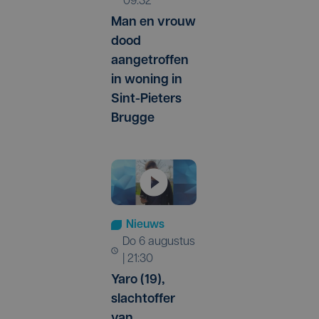
09:32
Man en vrouw
dood
aangetroffen
in woning in
Sint-Pieters
Brugge
Nieuws
do 6 augustus
| 21:30
Yaro (19),
slachtoffer
van