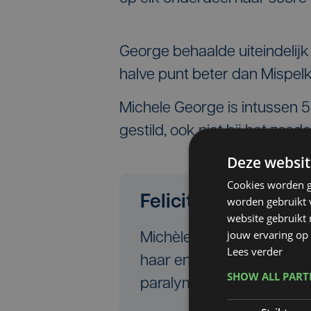
George behaalde uiteindelijk
halve punt beter dan Mispel
Michele George is intussen 5
gestild, ook niet bij het zes
Deze websit
Cookies worden g
Felicitaties van W
worden gebruikt v
website gebruikt
jouw ervaring op 
Michèle George is erebur
Lees verder
haar en noemt haar één v
SHOW ALL PAR
paralympiërs ooit.