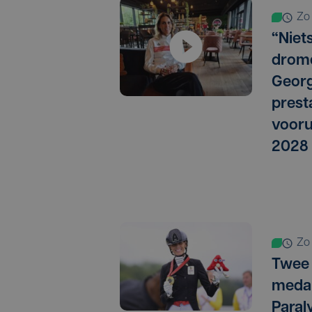
z
“Niet
drome
Georg
presta
vooru
2028
z
Twee
medai
Paral