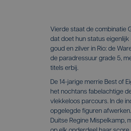
Vierde staat de combinatie G
dat doet hun status eigenlij
goud en zilver in Rio: de Wa
de paradressuur grade 5, me
titels erbij.
De 14-jarige merrie Best of 
het nochtans fabelachtige de
vlekkeloos parcours. In de i
opgelegde figuren afwerken. 
Duitse Regine Mispelkamp, 
op elk onderdeel haar score