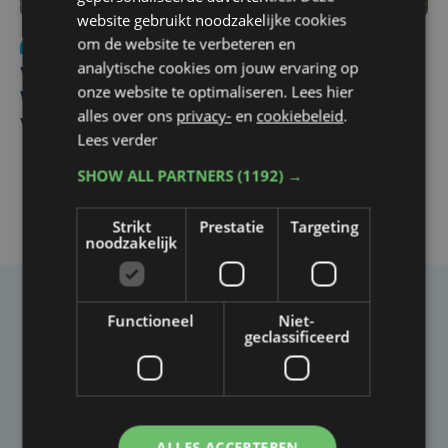
website gebruikt noodzakelijke cookies
om de website te verbeteren en
Nieuws
wo 5 augustus | 11:57
analytische cookies om jouw ervaring op
Vier Oostendse gynaecologen versterken dienst in AZ
onze website te optimaliseren. Lees hier
West, dat ook een nieuwe voltijdse gynaecoloog
alles over ons
privacy-
en
cookiebeleid
.
verwelkomt
Lees verder
SHOW ALL PARTNERS
(1192) →
Strikt
Prestatie
Targeting
noodzakelijk
Taalfout opgemerkt?
Functioneel
Niet-
geclassificeerd
Heb je een taal- of schrijffout opgemerkt in dit
artikel?
Laat het ons weten
ALLES ACCEPTEREN