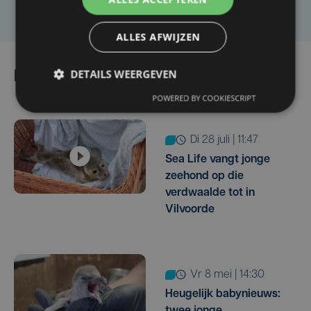
ALLES AFWIJZEN
DETAILS WEERGEVEN
Lees ook
POWERED BY COOKIESCRIPT
di 28 juli | 11:47
Sea Life vangt jonge
zeehond op die
verdwaalde tot in
Vilvoorde
vr 8 mei | 14:30
Heugelijk babynieuws:
twee jonge