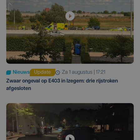
Nieuws
Update
za 1 augustus | 17:21
Zwaar ongeval op E403 in Izegem: drie rijstroken
afgesloten