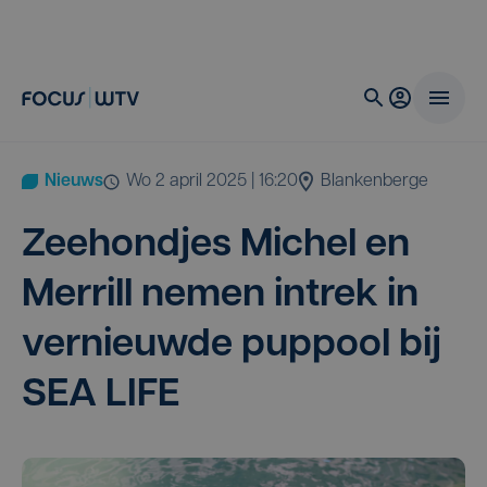
Nieuws
wo 2 april 2025 | 16:20
Blankenberge
Zee­hond­jes Michel en
Mer­rill nemen intrek in
ver­nieuw­de pup­pool bij
SEA
LIFE