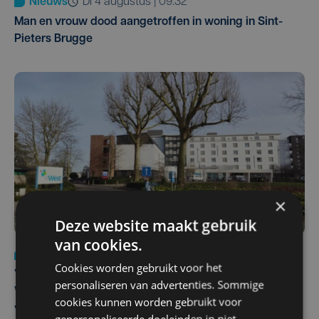
Nieuws
di 4 augustus | 09:32
Man en vrouw dood aangetroffen in woning in Sint-
Pieters Brugge
×
Deze website maakt gebruik
van cookies.
Nieuws
wo 5 augustus | 11:57
Cookies worden gebruikt voor het
Vier Oostendse gynaecologen versterken dienst in AZ
personaliseren van advertenties. Sommige
West, dat ook een nieuwe voltijdse gynaecoloog
cookies kunnen worden gebruikt voor
verwelkomt
gepersonaliseerde doeleinden in niet