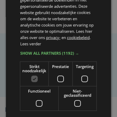
gepersonaliseerde advertenties. Deze
website gebruikt noodzakelijke cookies
om de website te verbeteren en
analytische cookies om jouw ervaring op
onze website te optimaliseren. Lees hier
alles over ons
privacy-
en
cookiebeleid
.
Lees verder
Taalfout opgemerkt?
SHOW ALL PARTNERS
(1192) →
Heb je een taal- of schrijffout opgemerkt in dit
artikel?
Strikt
Prestatie
Targeting
noodzakelijk
Laat het ons weten
Functioneel
Niet-
geclassificeerd
Lees ook