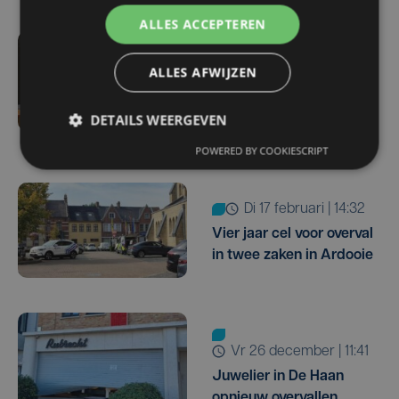
ALLES ACCEPTEREN
Update
ALLES AFWIJZEN
wo 15 juli | 07:55
Overval juwelier Lauwe:
DETAILS WEERGEVEN
twee daders gevat
POWERED BY COOKIESCRIPT
di 17 februari | 14:32
Vier jaar cel voor overval
in twee zaken in Ardooie
vr 26 december | 11:41
Juwelier in De Haan
opnieuw overvallen