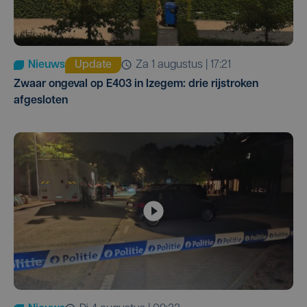
Nieuws
Update
za 1 augustus | 17:21
Zwaar ongeval op E403 in Izegem: drie rijstroken
afgesloten