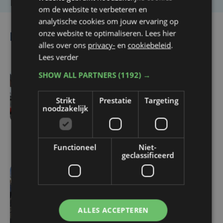
om de website te verbeteren en
analytische cookies om jouw ervaring op
onze website te optimaliseren. Lees hier
Lees ook
alles over ons
privacy-
en
cookiebeleid
.
Lees verder
SHOW ALL PARTNERS
(1192) →
vr 5 juni | 16:11
“Meer bestuurders ook
Strikt
Prestatie
Targeting
noodzakelijk
overdag onder invloed”:
politie start
zomerbobcampagne
Functioneel
Niet-
geclassificeerd
za 18 april | 17:01
Aantal ingetrokken
rijbewijzen voor rijden
ALLES ACCEPTEREN
onder invloed verdubbelt