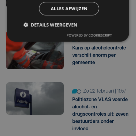
op vier jaar tijd in West-
ALLES AFWIJZEN
Vlaanderen
DETAILS WEERGEVEN
POWERED BY COOKIESCRIPT
do 9 april | 08:43
Kans op alcoholcontrole
verschilt enorm per
gemeente
zo 22 februari | 11:57
Politiezone VLAS voerde
alcohol- en
drugscontroles uit: zeven
bestuurders onder
invloed