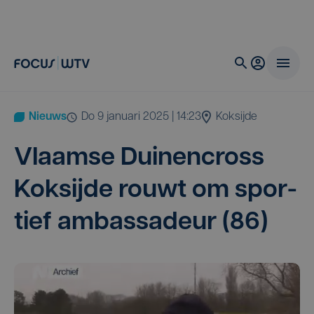
Nieuws
do 9 januari 2025 | 14:23
Koksijde
Vlaam­se Dui­nen­cross
Koksij­de rouwt om spor­
tief ambas­sa­deur (
86
)