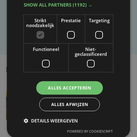
SHOW ALL PARTNERS
(1192) →
Heb je een taal- of schrijffout opgemerkt in dit
artikel?
Strikt
Prestatie
Targeting
noodzakelijk
Laat het ons weten
Functioneel
Niet-
geclassificeerd
Lees ook
ALLES ACCEPTEREN
za 7 februari | 16:39
ALLES AFWIJZEN
Vandeputte wint
Superprestige bij de
DETAILS WEERGEVEN
mannen, Van Alphen
gaat bij vrouwen met
POWERED BY COOKIESCRIPT
eindzege aan de haal