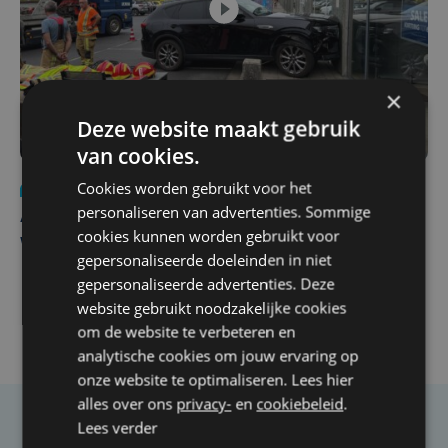
×
Deze website maakt gebruik
van cookies.
Cookies worden gebruikt voor het
Nieuws
do 30 juli | 12:57
personaliseren van advertenties. Sommige
Autobestuurster rijdt na foutief manoeuvre tegen
cookies kunnen worden gebruikt voor
winkelgevel in Ieper
gepersonaliseerde doeleinden in niet
gepersonaliseerde advertenties. Deze
website gebruikt noodzakelijke cookies
om de website te verbeteren en
analytische cookies om jouw ervaring op
onze website te optimaliseren. Lees hier
alles over ons
privacy-
en
cookiebeleid
.
Lees verder
Taalfout opgemerkt?