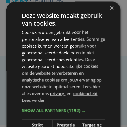
Nieuws
do 30 juli | 12:57
×
Autobestuurster rijdt na foutief manoeuvre tegen
Deze website maakt gebruik
winkelgevel in Ieper
van cookies.
Cookies worden gebruikt voor het
personaliseren van advertenties. Sommige
cookies kunnen worden gebruikt voor
gepersonaliseerde doeleinden in niet
gepersonaliseerde advertenties. Deze
website gebruikt noodzakelijke cookies
Taalfout opgemerkt?
om de website te verbeteren en
analytische cookies om jouw ervaring op
Heb je een taal- of schrijffout opgemerkt in dit
onze website te optimaliseren. Lees hier
artikel?
alles over ons
privacy-
en
cookiebeleid
.
Lees verder
Laat het ons weten
SHOW ALL PARTNERS
(1192) →
Strikt
Prestatie
Targeting