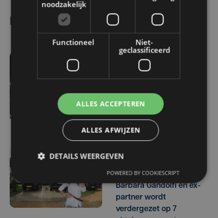
noodzakelijk
Lees ook
Functioneel
Niet-
geclassificeerd
wo 4 maart | 15:17
Spijtoptant sluit deal in
prostitutiedossier tegen
ALLES ACCEPTEREN
Barbara Gandolfi en ex-
partner
ALLES AFWIJZEN
DETAILS WEERGEVEN
wo 18 februari | 12:12
POWERED BY COOKIESCRIPT
Pros­ti­tu­tie­zaak tegen
Bar­ba­ra Gan­dol­fi en ex-
part­ner wordt
verdergezet op 7