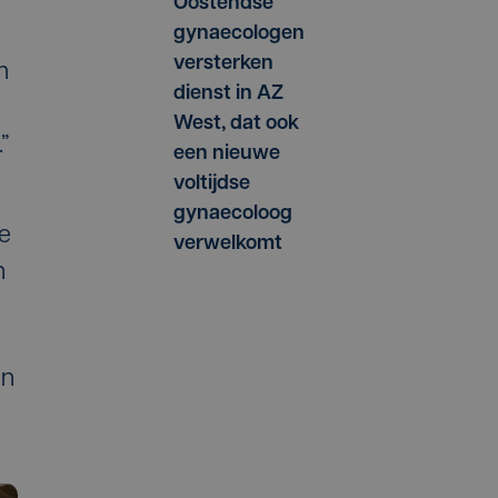
Oostendse
gynaecologen
versterken
m
dienst in AZ
n
West, dat ook
”
een nieuwe
voltijdse
gynaecoloog
de
verwelkomt
n
en