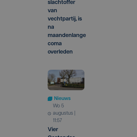
slachtoffer
van
vechtpartij, is
na
maandenlange
coma
overleden
Nieuws
wo 5
augustus |
11:57
Vier