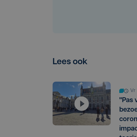
Lees ook
v
"Pas 
bezoe
coron
impac