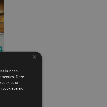
×
kies kunnen
ertenties. Deze
he cookies om
n
cookiebeleid
.