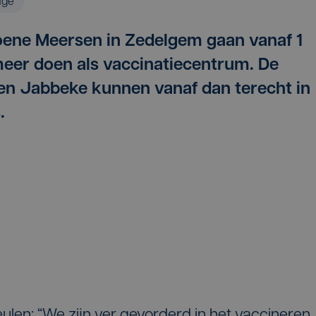
age
oene Meersen in Zedelgem gaan vanaf 1
eer doen als vaccinatiecentrum. De
n Jabbeke kunnen vanaf dan terecht in
.
en: “We zijn ver gevorderd in het vaccineren