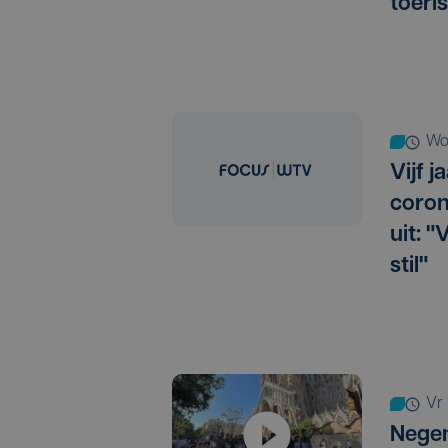
toeri
w
Vijf 
coron
uit: "
stil"
v
Nege