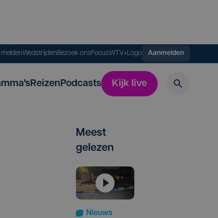
s melden
Wedstrijden
Bezoek ons
FocusWTV+
Logo
Aanmelden
amma's
Reizen
Podcasts
Kijk live
Meest
gelezen
Nieuws