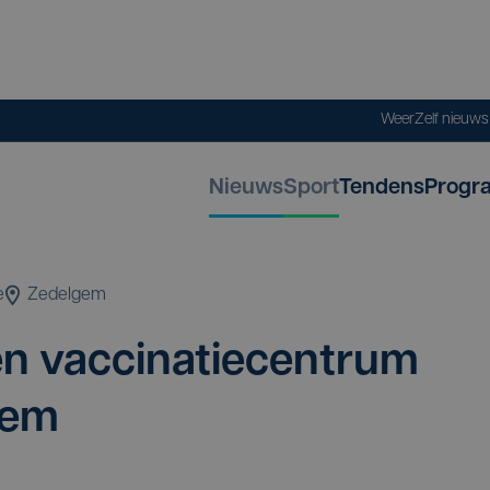
Weer
Zelf nieuw
Nieuws
Sport
Tendens
Progr
e
Zedelgem
n vac­ci­na­tie­cen­trum
gem