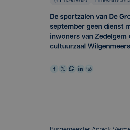
Embed video
Bestel report
De sportzalen van De Gr
september geen dienst m
inwoners van Zedelgem e
cultuurzaal Wilgenmeers
Burgemeester Annick Vermeul