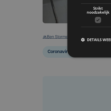
Strikt
noodzakelijk
Ben Storme
DETAILS WE
Coronavirus
Vaccinatiece