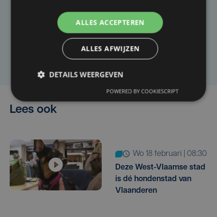
Heb je een taal- of schrijffout opgemerkt in dit
ALLES ACCEPTEREN
artikel?
ALLES AFWIJZEN
Laat het ons weten
DETAILS WEERGEVEN
POWERED BY COOKIESCRIPT
Lees ook
wo 18 februari | 08:30
Deze West-Vlaamse stad
is dé hondenstad van
Vlaanderen