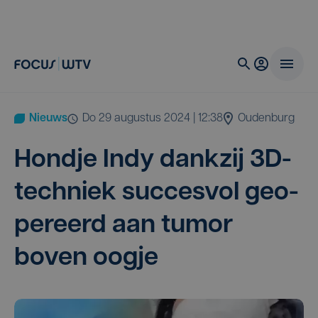
Nieuws
do 29 augustus 2024 | 12:38
Oudenburg
Hond­je Indy dank­zij
3
D-
tech­niek suc­ces­vol geo­
pe­reerd aan tumor
boven oogje