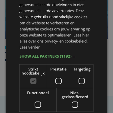
gepersonaliseerde doeleinden in niet
gepersonaliseerde advertenties. Deze
website gebruikt noodzakelijke cookies
om de website te verbeteren en
analytische cookies om jouw ervaring op
onze website te optimaliseren. Lees hier
alles over ons
privacy-
en
cookiebeleid
.
Lees verder
Nieuws
do 6 augustus | 21:30
Yaro (19), slachtoffer van vechtpartij, is na
SHOW ALL PARTNERS
(1192) →
maandenlange coma overleden
Strikt
Prestatie
Targeting
noodzakelijk
Functioneel
Niet-
geclassificeerd
Taalfout opgemerkt?