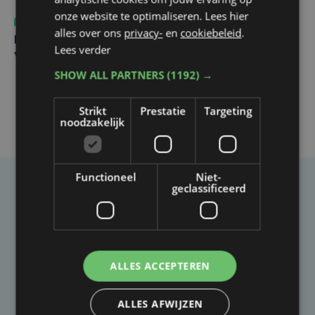
onze website te optimaliseren. Lees hier
Sport
do 6 augustus | 10:49
alles over ons
privacy-
en
cookiebeleid
.
Margot Vanpachtenbeke beklimt zeven keer de Mont
Lees verder
Ventoux
SHOW ALL PARTNERS
(1192) →
Strikt
Prestatie
Targeting
noodzakelijk
Functioneel
Niet-
geclassificeerd
Taalfout opgemerkt?
Heb je een taal- of schrijffout opgemerkt in dit
artikel?
ALLES ACCEPTEREN
Laat het ons weten
ALLES AFWIJZEN