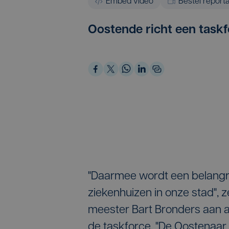
Embed video
Bestel report
Oostende richt een task
"Daarmee wordt een belangri
ziekenhuizen in onze stad",
meester Bart Bronders aan 
de taskforce. "De Oostenaar 