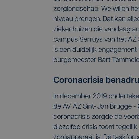
zorglandschap. We willen h
niveau brengen. Dat kan all
ziekenhuizen die vandaag ac
campus Serruys van het AZ S
is een duidelijk engagement v
burgemeester Bart Tommele
Coronacrisis benadr
In december 2019 ondertek
de AV AZ Sint-Jan Brugge -
coronacrisis zorgde de voor
diezelfde crisis toont tegeli
zorgapparaat is. De taskfor