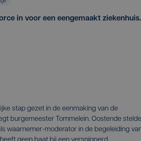
age
force in voor een eengemaakt ziekenhuis
jke stap gezet in de eenmaking van de
 zegt burgemeester Tommelein. Oostende steld
als waarnemer-moderator in de begeleiding va
heeft geen baat bij een versnipperd