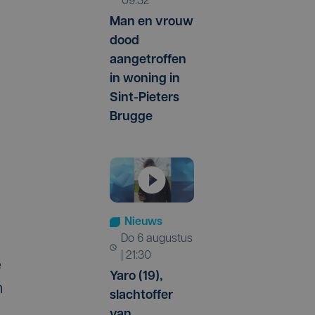
09:32
Man en vrouw
.
dood
aangetroffen
in woning in
Sint-Pieters
Brugge
Nieuws
do 6 augustus
| 21:30
e
Yaro (19),
n
slachtoffer
van