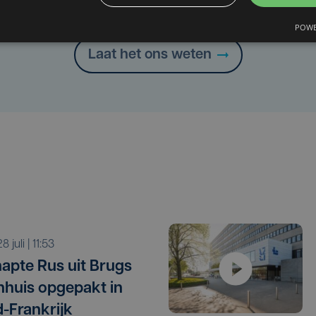
Heb je een taal- of schrijffout opgemerkt in dit artikel?
POWE
Laat het ons weten
 28 juli | 11:53
apte Rus uit Brugs
nhuis opgepakt in
-Frankrijk