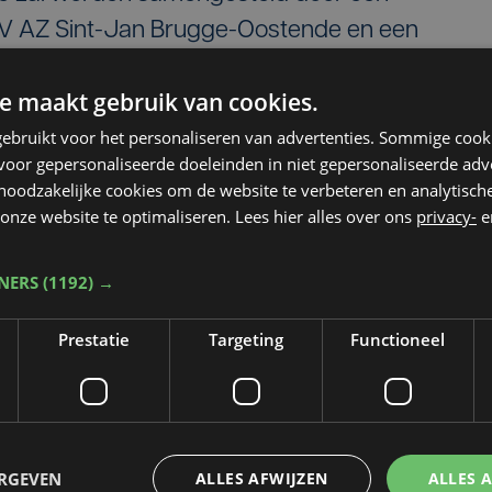
V AZ Sint-Jan Brugge-Oostende en een
VZW AZ Damiaan. Een vertegenwoordiger van
e maakt gebruik van cookies.
rnemer-moderator deelnemen aan deze
ebruikt voor het personaliseren van advertenties. Sommige coo
oor gepersonaliseerde doeleinden in niet gepersonaliseerde adv
 noodzakelijke cookies om de website te verbeteren en analytisc
onze website te optimaliseren. Lees hier alles over ons
privacy-
e
TNERS
(1192) →
Prestatie
Targeting
Functioneel
Taalfout opgemerkt?
ERGEVEN
ALLES AFWIJZEN
ALLES 