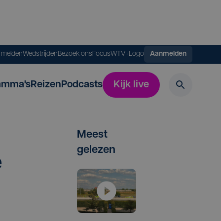
s melden
Wedstrijden
Bezoek ons
FocusWTV+
Logo
Aanmelden
amma's
Reizen
Podcasts
Kijk live
Meest
gelezen
e