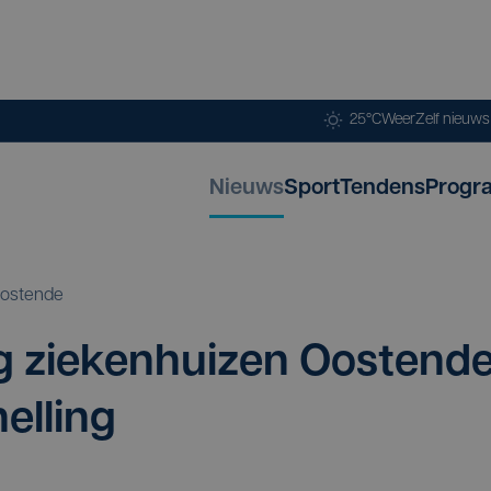
25°C
Weer
Zelf nieuw
Nieuws
Sport
Tendens
Progr
ostende
 zie­ken­hui­zen Oos­ten­d
nelling