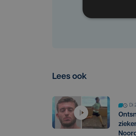
Lees ook
di
Ontsn
zieke
Noord