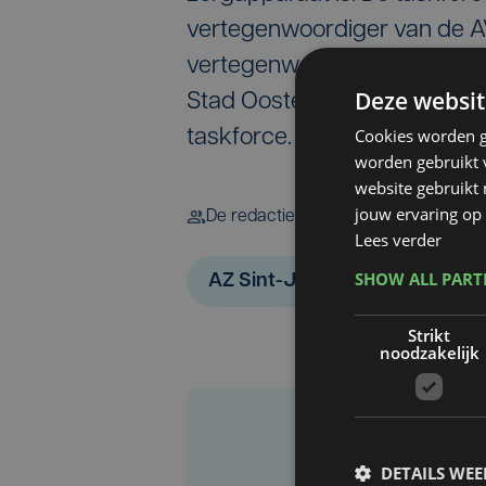
vertegenwoordiger van de A
vertegenwoordiger van de 
Deze websit
Stad Oostende zal als waa
Cookies worden g
taskforce.
worden gebruikt v
website gebruikt
jouw ervaring op 
De redactie
Lees verder
SHOW ALL PAR
AZ Sint-Jan
AZ Damiaan
Strikt
noodzakelijk
DETAILS WE