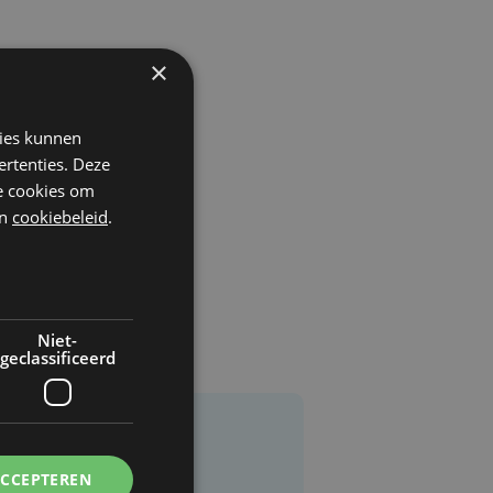
×
kies kunnen
ertenties. Deze
he cookies om
n
cookiebeleid
.
Niet-
geclassificeerd
ACCEPTEREN