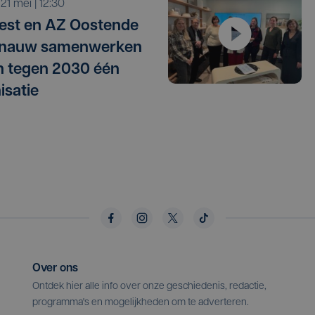
o 21 mei | 12:30
st en AZ Oostende
 nauw samenwerken
jn tegen 2030 één
isatie
Over ons
Ontdek hier alle info over onze geschiedenis, redactie,
programma's en mogelijkheden om te adverteren.