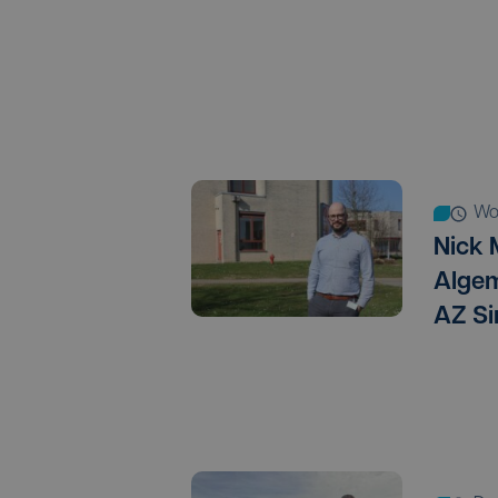
w
Nick 
Algem
AZ Si