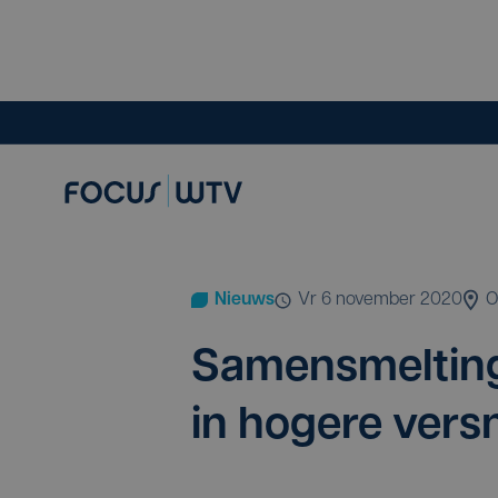
Nieuws
vr 6 november 2020
O
Samen­smel­ting
in hoge­re vers