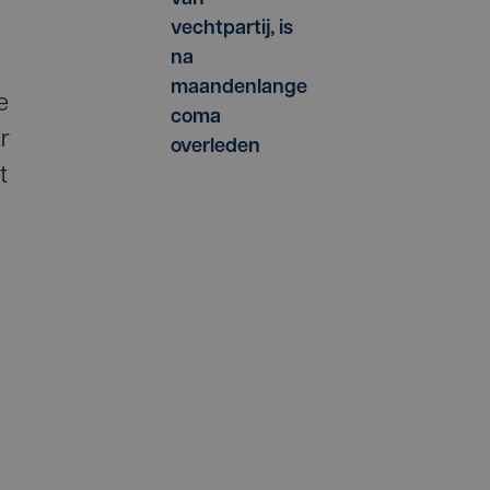
vechtpartij, is
na
maandenlange
e
coma
r
overleden
t