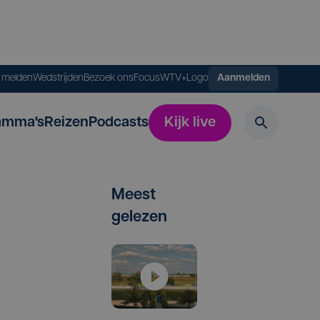
s melden
Wedstrijden
Bezoek ons
FocusWTV+
Logo
Aanmelden
amma's
Reizen
Podcasts
Kijk live
Meest
gelezen