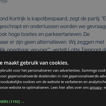
trijk
nd Kortrijk is kapotbespaard, zegt de partij. “E
n geschrapt en ondertussen worden we gevraa
jn ook hoge boetes en parkeertarieven. De
aar er zijn geen alternatieven. Wij zeggen met
ijk openbaar vervoer’”, vertelt Lotte Tienpont d
st.
e maakt gebruik van cookies.
rtrijk moet veel beter volgens PVDA. De
ebruikt voor het personaliseren van advertenties. Sommige coo
oor gepersonaliseerde doeleinden in niet gepersonaliseerde adv
 het aantal bankautomaten en de vuilniszakken
 noodzakelijke cookies om de website te verbeteren en analytisc
alen veel belastingen en krijgen daar weinig vo
onze website te optimaliseren. Lees hier alles over ons
privacy-
e
hamed Ouassou.
TNERS
(1192) →