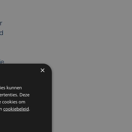
r
gd
ie
×
kies kunnen
ertenties. Deze
he cookies om
or
n
cookiebeleid
.