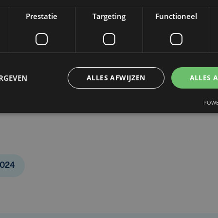
Prestatie
Targeting
Functioneel
zingen de ommekeer zullen betekenen voor de
 Nathalie Eggermont duidt: “Wij zijn tevreden met
rgebroken zijn op 9 juni met PVDA in het
ERGEVEN
ALLES AFWIJZEN
ALLES 
t, willen we nu ook in de gemeenteraad in
POWE
2024