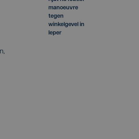
manoeuvre
tegen
winkelgevel in
Ieper
n,