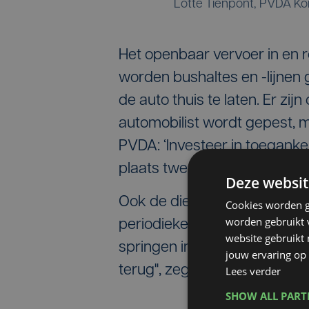
Lotte Tienpont, PVDA Kor
Het openbaar vervoer in en ro
worden bushaltes en -lijne
de auto thuis te laten. Er zi
automobilist wordt gepest, m
PVDA: ‘Investeer in toegankel
plaats twee inneemt op de lij
Deze websit
Ook de dienstverlening in Ko
Cookies worden g
worden gebruikt v
periodieke huisvuilophaling,
website gebruikt
springen in het oog. "We bet
jouw ervaring op 
terug", zegt kandidaat Mo
Lees verder
SHOW ALL PAR