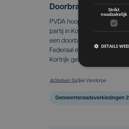
Doorbraak
Strikt
noodzakelijk
PVDA hoopt dat deze verkie
partij in Kortrijk. Lijstduwer
een doorbraak. Zoals we doo
DETAILS WE
Federaal en Vlaams parlemen
Kortrijk geraken.”
Stefaan Six
Siel Vandorpe
Gemeenteraadsverkiezingen 