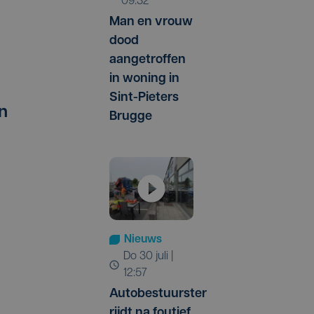
09:32
Man en vrouw
dood
aangetroffen
in woning in
Sint-Pieters
n
Brugge
Nieuws
do 30 juli |
12:57
Autobestuurster
rijdt na foutief