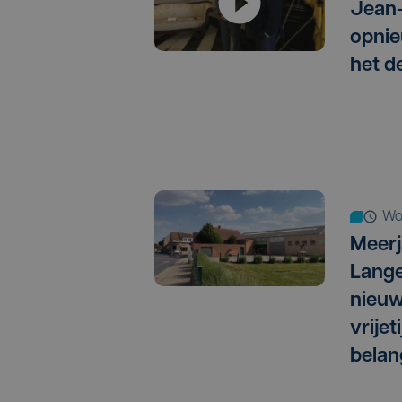
Jean-
opnie
het de
w
Meerj
Lange
nieuw
vrijet
belan