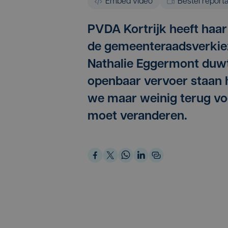
Embed video
Bestel report
PVDA Kortrijk heeft haar
de gemeenteraadsverkiezi
Nathalie Eggermont duwt
openbaar vervoer staan 
we maar weinig terug voo
moet veranderen.