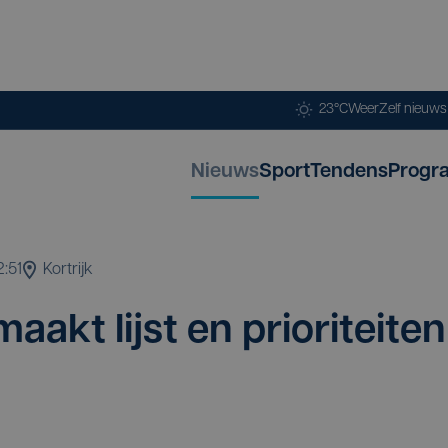
23°C
Weer
Zelf nieuw
Nieuws
Sport
Tendens
Progr
2:51
Kortrijk
aakt lijst en pri­o­ri­tei­ten