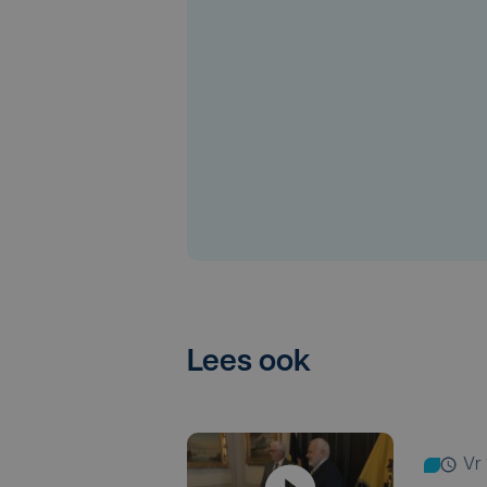
Lees ook
v