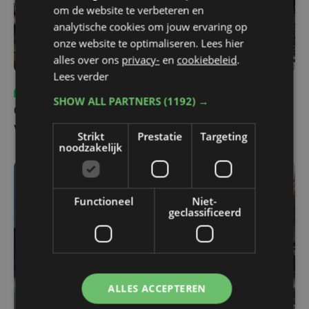
om de website te verbeteren en
analytische cookies om jouw ervaring op
onze website te optimaliseren. Lees hier
alles over ons
privacy-
en
cookiebeleid
.
Lees verder
Sport
ma 3 augustus | 17:39
SHOW ALL PARTNERS
(1192) →
Champions League leeft in Oostende: lange wachtrij
voor tickets Union - Bodø/Glimt
Strikt
Prestatie
Targeting
noodzakelijk
Functioneel
Niet-
geclassificeerd
ALLES ACCEPTEREN