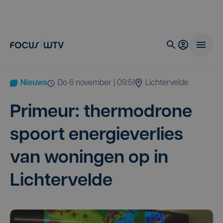
Nieuws
do 6 november | 09:51
Lichtervelde
Pri­meur: ther­mo­dro­ne
spoort ener­gie­ver­lies
van wonin­gen op in
Lichtervelde