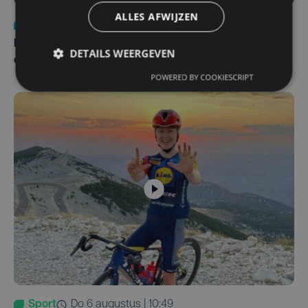
ALLES AFWIJZEN
Nieuws
za 1 augustus | 22:36
Belgisch Solar Team met West-Vlamingen wint voor
DETAILS WEERGEVEN
eerst in VS
POWERED BY COOKIESCRIPT
Sport
do 6 augustus | 10:49