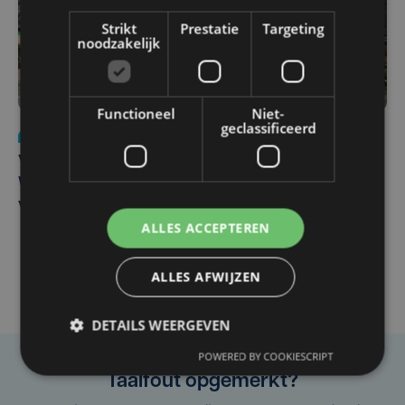
Strikt
Prestatie
Targeting
noodzakelijk
Functioneel
Niet-
geclassificeerd
Nieuws
wo 5 augustus | 11:57
Vier Oostendse gynaecologen versterken dienst in AZ
West, dat ook een nieuwe voltijdse gynaecoloog
verwelkomt
ALLES ACCEPTEREN
ALLES AFWIJZEN
DETAILS WEERGEVEN
POWERED BY COOKIESCRIPT
Taalfout opgemerkt?