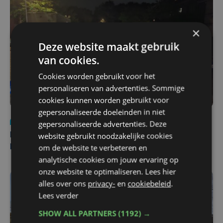
×
Deze website maakt gebruik
van cookies.
Cookies worden gebruikt voor het
personaliseren van advertenties. Sommige
cookies kunnen worden gebruikt voor
gepersonaliseerde doeleinden in niet
Nieuws
di 4 augustus | 09:32
gepersonaliseerde advertenties. Deze
website gebruikt noodzakelijke cookies
Man en vrouw dood aangetroffen in woning in Sint-
om de website te verbeteren en
Pieters Brugge
analytische cookies om jouw ervaring op
onze website te optimaliseren. Lees hier
alles over ons
privacy-
en
cookiebeleid
.
Lees verder
SHOW ALL PARTNERS
(1192) →