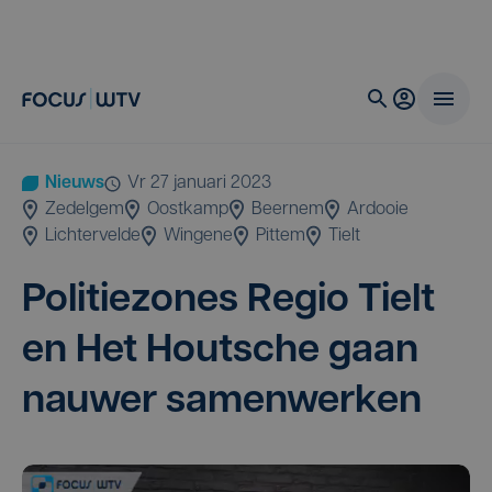
Nieuws
vr 27 januari 2023
Zedelgem
Oostkamp
Beernem
Ardooie
Lichtervelde
Wingene
Pittem
Tielt
Poli­tie­zo­nes Regio Tielt
en Het Hout­sche gaan
nau­wer samenwerken