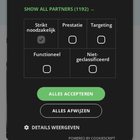
Laat het ons weten
SHOW ALL PARTNERS
(1192) →
Strikt
Prestatie
Targeting
noodzakelijk
Lees ook
Functioneel
Niet-
geclassificeerd
ma 25 mei | 14:00
Minderjarige bekent
steengooien naar
ALLES ACCEPTEREN
voertuigen in Waregem
ALLES AFWIJZEN
DETAILS WEERGEVEN
POWERED BY COOKIESCRIPT