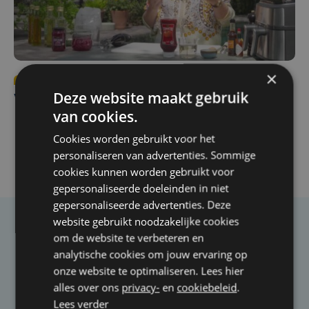
×
Tendens
za 25 juli | 12:00
Deze website maakt gebruik
Vitello Tonnato 2.0
van cookies.
Cookies worden gebruikt voor het
personaliseren van advertenties. Sommige
cookies kunnen worden gebruikt voor
gepersonaliseerde doeleinden in niet
gepersonaliseerde advertenties. Deze
website gebruikt noodzakelijke cookies
Taalfout opgemerkt?
om de website te verbeteren en
analytische cookies om jouw ervaring op
Heb je een taal- of schrijffout opgemerkt in dit
onze website te optimaliseren. Lees hier
artikel?
alles over ons
privacy-
en
cookiebeleid
.
Lees verder