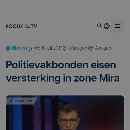
Nieuws
wo 19 juli 2017
Waregem
Avelgem
Poli­tie­vak­bon­den eisen
ver­ster­king in zone Mira